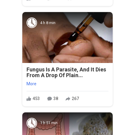
4 h 8 min
Fungus Is A Parasite, And It Dies
From A Drop Of Plain...
More
453
38
267
1 h 51 min