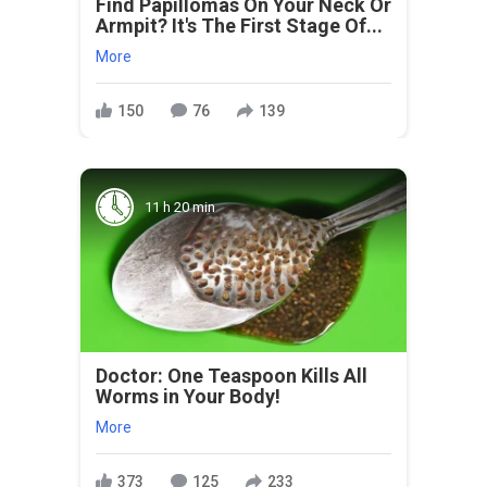
Find Papillomas On Your Neck Or
Armpit? It's The First Stage Of...
More
150
76
139
11 h 20 min
Doctor: One Teaspoon Kills All
Worms in Your Body!
More
373
125
233