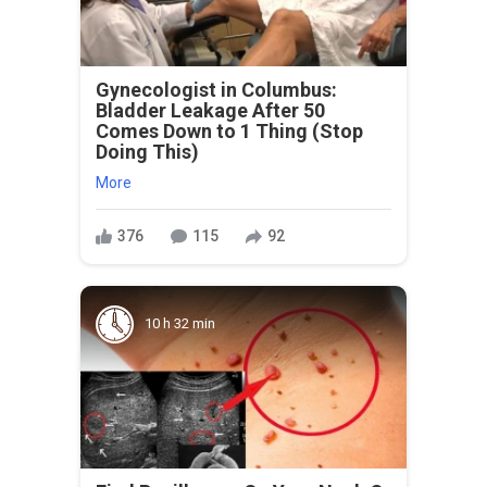
Gynecologist in Columbus:
Bladder Leakage After 50
Comes Down to 1 Thing (Stop
Doing This)
More
376
115
92
10 h 32 min