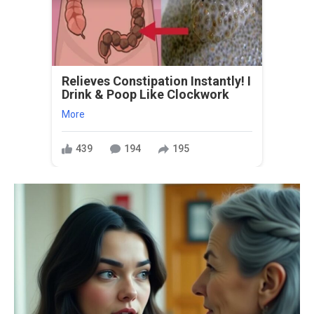
Relieves Constipation Instantly! I
Drink & Poop Like Clockwork
More
439
194
195