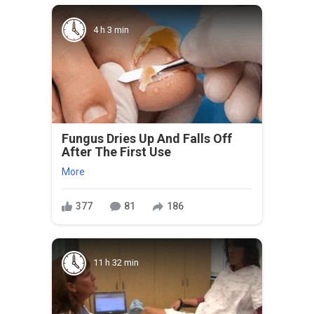
4 h 3 min
Fungus Dries Up And Falls Off
After The First Use
More
377
81
186
11 h 32 min