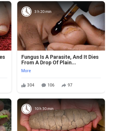
3 h 20 min
ies
Fungus Is A Parasite, And It Dies
From A Drop Of Plain...
More
304
106
97
10 h 30 min