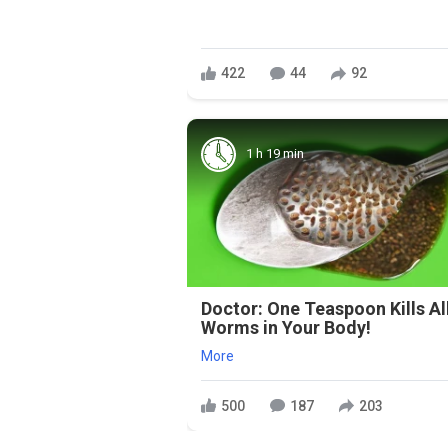
422
44
92
1 h 19 min
Doctor: One Teaspoon Kills Al
Worms in Your Body!
More
500
187
203