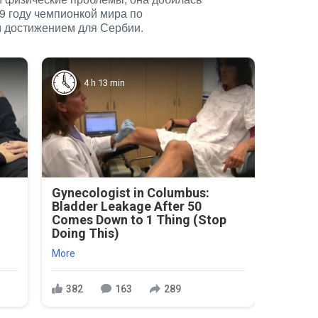
19 году чемпионкой мира по
м достижением для Сербии.
4 h 13 min
Gynecologist in Columbus:
Bladder Leakage After 50
Comes Down to 1 Thing (Stop
Doing This)
More
382
163
289