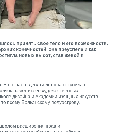
шлось принять свое тело и его возможности.
ерхних конечностей, она преуспела и как
достигла новых высот, став женой и
. В возрасте девяти лет она вступила в
 толчок развитию ее художественных
Школе дизайна и Академии изящных искусств
 по всему Балканскому полуострову.
имволом расширения прав и
и физические проблемы, она добилась