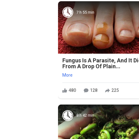
7 h 55 min
Fungus Is A Parasite, And It D
From A Drop Of Plain...
More
480
128
225
8 h 42 min