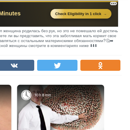
л женщина родилась без рук, но это не помешало ей достичь
ете ли вы представить, что эта заботливая мать кормит свое
равляться с остальными материнскими обязанностями?🤔➡️
ной женщины смотрите в комментариях ниже ⬇️⬇️⬇️
10 h 8 min