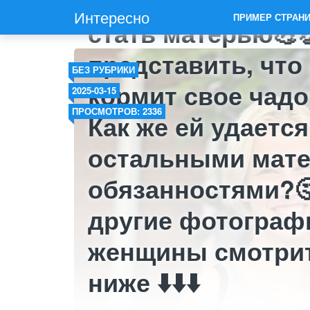
ей достичь успех
Интересно
ПРИМЕР СТРАН
стать матерью💪
представить, что
БЕЗ РУБРИКИ
кормит свое чадо
2025-03-15
ПРОСМОТРОВ: 2336
Как же ей удаетс
остальными мат
обязанностями?
другие фотограф
женщины смотрит
ниже ⬇️⬇️⬇️