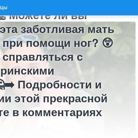
ов в спорте и даже
ИЦЫ
👏 Можете ли вы
 эта заботливая мать
 при помощи ног? 😲
я справляться с
еринскими
➡️ Подробности и
ии этой прекрасной
е в комментариях