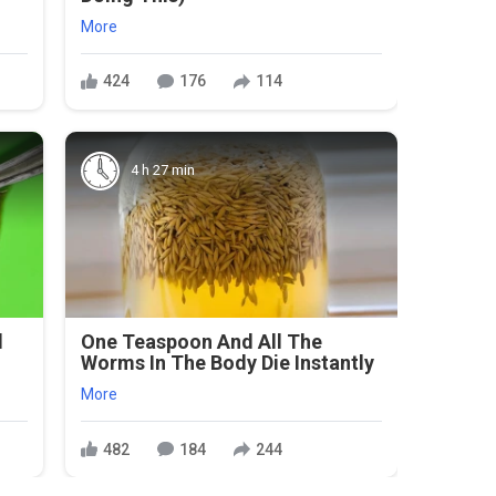
More
424
176
114
4 h 27 min
l
One Teaspoon And All The
Worms In The Body Die Instantly
More
482
184
244