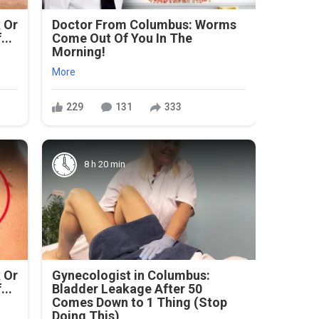
 Or
Doctor From Columbus: Worms
...
Come Out Of You In The
Morning!
More
229
131
333
8 h 20 min
 Or
Gynecologist in Columbus:
...
Bladder Leakage After 50
Comes Down to 1 Thing (Stop
Doing This)