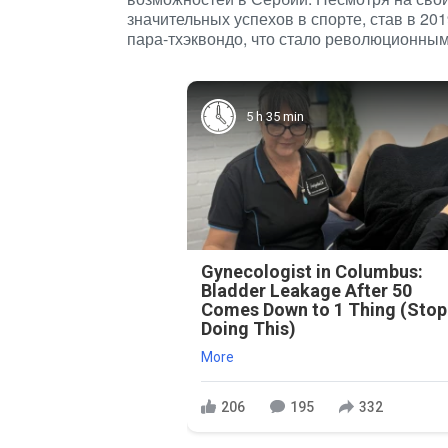
значительных успехов в спорте, став в 20
пара-тхэквондо, что стало революционны
5 h 35 min
Gynecologist in Columbus:
Bladder Leakage After 50
Comes Down to 1 Thing (Stop
Doing This)
More
206
195
332