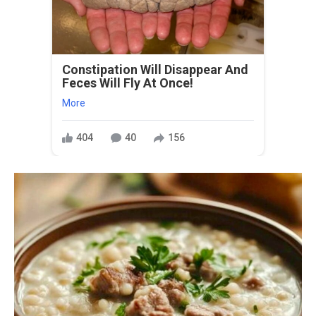
Constipation Will Disappear And
Feces Will Fly At Once!
More
404
40
156