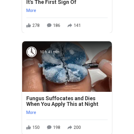
It's The First Sign Of
More
278
186
141
10 h 41 min
Fungus Suffocates and Dies
When You Apply This at Night
More
150
198
200