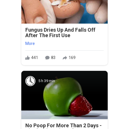
Fungus Dries Up And Falls Off
After The First Use
More
441
83
169
5 h 39 min
No Poop For More Than 2 Days -