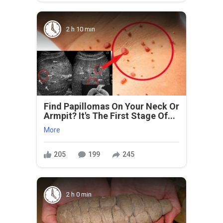
2 h 10 min
Find Papillomas On Your Neck Or
Armpit? It's The First Stage Of...
More
205
199
245
2 h 0 min