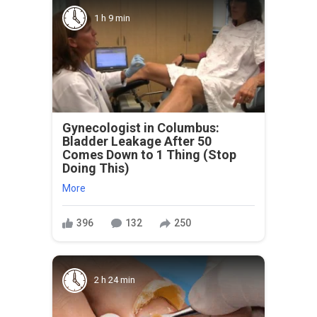
1 h 9 min
Gynecologist in Columbus:
Bladder Leakage After 50
Comes Down to 1 Thing (Stop
Doing This)
More
396
132
250
2 h 24 min