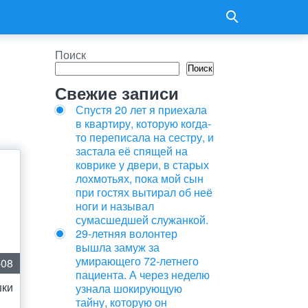
Поиск
Поиск
Свежие записи
Спустя 20 лет я приехала
в квартиру, которую когда-
то переписала на сестру, и
застала её спящей на
коврике у двери, в старых
лохмотьях, пока мой сын
при гостях вытирал об неё
ноги и называл
сумасшедшей служанкой.
29-летняя волонтер
вышла замуж за
умирающего 72-летнего
-08
пациента. А через неделю
шки
узнала шокирующую
тайну, которую он