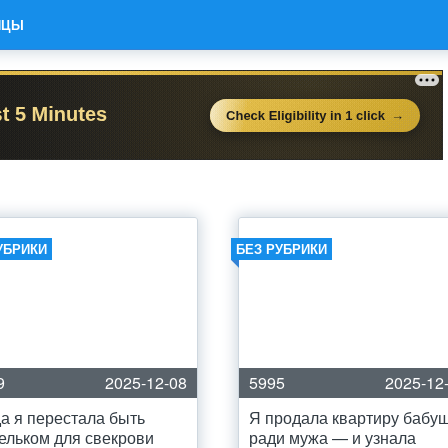
ИЦЫ
УБРИКИ
БЕЗ РУБРИКИ
9
2025-12-08
5995
2025-12
да я перестала быть
Я продала квартиру бабу
ельком для свекрови
ради мужа — и узнала