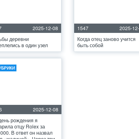
7
2025-12-08
1547
2025-12
ьбы деревни
Когда отец заново учится
еплелись в один узел
быть собой
УБРИКИ
6
2025-12-08
день рождения я
арила отцу Rolex за
,000. В ответ он назвал
я «жадиной». Через три