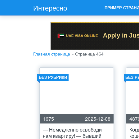
Интересно
ПРИМЕР СТРАН
Главная страница
»
Страница 464
БЕЗ РУБРИКИ
БЕЗ Р
1675
2025-12-08
487
— Немедленно освободи
Ког
нам квартиру! — бывший
кош