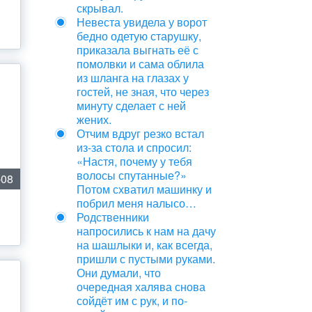
скрывал.
Невеста увидела у ворот
бедно одетую старушку,
приказала выгнать её с
помолвки и сама облила
из шланга на глазах у
гостей, не зная, что через
минуту сделает с ней
жених.
Отчим вдруг резко встал
из‑за стола и спросил:
«Настя, почему у тебя
волосы спутанные?»
-08
Потом схватил машинку и
побрил меня налысо…
Родственники
напросились к нам на дачу
на шашлыки и, как всегда,
пришли с пустыми руками.
Они думали, что
очередная халява снова
сойдёт им с рук, и по-