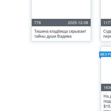
776
2025-12-08
117
Тишина кладбища скрывает
Суд
тайны души Вадима
пер
БЕЗ Р
163
На 
под
$15
мен