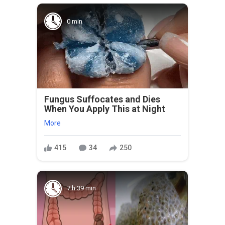
0 min
Fungus Suffocates and Dies
When You Apply This at Night
More
415
34
250
7 h 39 min