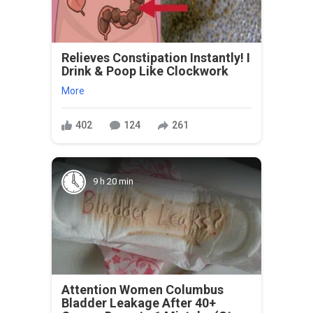
Relieves Constipation Instantly! I
Drink & Poop Like Clockwork
More
402
124
261
9 h 20 min
Attention Women Columbus
Bladder Leakage After 40+