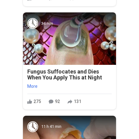
34 min
Fungus Suffocates and Dies
When You Apply This at Night
More
275
92
131
11 h 41 min