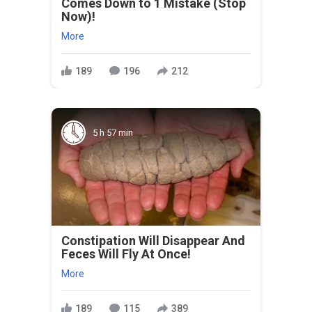
Comes Down to 1 Mistake (Stop
Now)!
More
189
196
212
5 h 57 min
Constipation Will Disappear And
Feces Will Fly At Once!
More
189
115
389