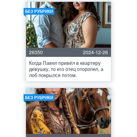
БЕЗ РУБРИКИ
26350
2024-12-26
Когда Павел привёл в квартиру
девушку, то его отец оторопел, а
лоб покрылся потом.
БЕЗ РУБРИКИ