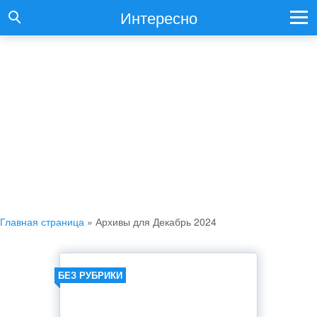
Интересно
Главная страница
»
Архивы для Декабрь 2024
БЕЗ РУБРИКИ