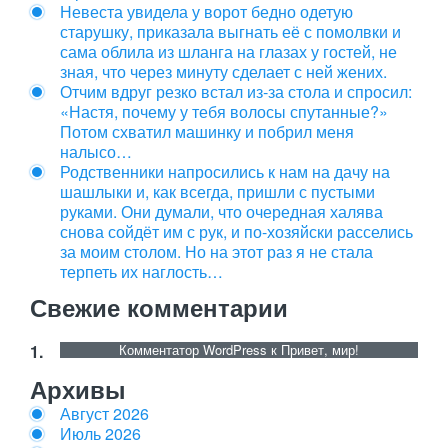
Невеста увидела у ворот бедно одетую
старушку, приказала выгнать её с помолвки и
сама облила из шланга на глазах у гостей, не
зная, что через минуту сделает с ней жених.
Отчим вдруг резко встал из‑за стола и спросил:
«Настя, почему у тебя волосы спутанные?»
Потом схватил машинку и побрил меня
налысо…
Родственники напросились к нам на дачу на
шашлыки и, как всегда, пришли с пустыми
руками. Они думали, что очередная халява
снова сойдёт им с рук, и по-хозяйски расселись
за моим столом. Но на этот раз я не стала
терпеть их наглость…
Свежие комментарии
Комментатор WordPress
к
Привет, мир!
Архивы
Август 2026
Июль 2026