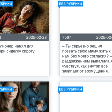
УБРИКИ
БЕЗ РУБРИКИ
3
2025-02-28
7567
2025-02
лионер нанял для
– Ты серьёзно решил
ери сиделку сироту
позвать свою маму жить к
нам без моего согласия? –
раздражением выпалила я
чувствуя, как внутри всё
закипает от возмущения.
УБРИКИ
БЕЗ РУБРИКИ