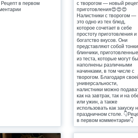
. Рецепт в первом
с творогом — новый реце
ментарии
приготовления😍😍😍
Налистники с творогом —
это одно из тех блюд,
которое сочетает в себе
простоту приготовления и
богатство вкусов. Они
представляют собой тонк
блинчики, приготовленны
из теста, которые могут б
наполнены различными
начинками, в том числе с
творогом. Благодаря свое
универсальности,
налистники можно подава
как на завтрак, так и на об
или ужин, а также
использовать как закуску 
праздничном столе. 👇Рец
в первом комментарии👇