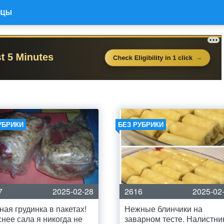
ИЦЫ
УБРИКИ
БЕЗ РУБРИКИ
7
2025-02-28
2616
2025-02
ная грудинка в пакетах!
Нежные блинчики на
снее сала я никогда не
заварном тесте. Налистни