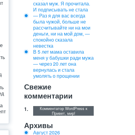
пт
сказал муж. Я прочитала.
И подписывать не стала
— Раз я для вас всегда
была чужой, больше не
рассчитывайте ни на мои
деньги, ни на мой дом, —
спокойно сказала
ие
невестка
е
В 5 лет мама оставила
ыть
меня у бабушки ради мужа
— через 20 лет она
вернулась и стала
й
умолять о прощении
Свежие
ть
ед
комментарии
на
Комментатор WordPress
к
епт
Привет, мир!
Архивы
Август 2026