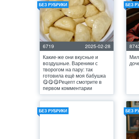
БЕЗ РУБРИКИ
БЕЗ Р
6719
2025-02-28
874
Какие-же они вкусные и
Мил
воздушные. Вареники с
доч
творогом на пару: так
готовила ещё моя бабушка
😋😋😋Рецепт смотрите в
первом комментарии
БЕЗ РУБРИКИ
БЕЗ Р