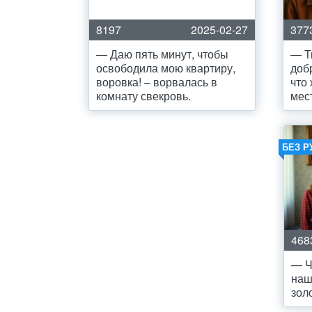
8197
2025-02-27
377
— Даю пять минут, чтобы
— Т
освободила мою квартиру,
доб
воровка! – ворвалась в
что
комнату свекровь.
мес
БЕЗ Р
468
— Ч
наш
зол