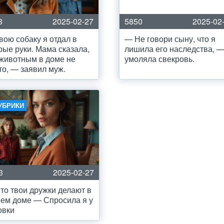
3
2025-02-27
5850
2025-02
вою собаку я отдал в
— Не говори сыну, что я
рые руки. Мама сказала,
лишила его наследства, 
 животным в доме не
умоляла свекровь.
то, — заявил муж.
УБРИКИ
3
2025-02-27
то твои дружки делают в
ем доме — Спросила я у
овки