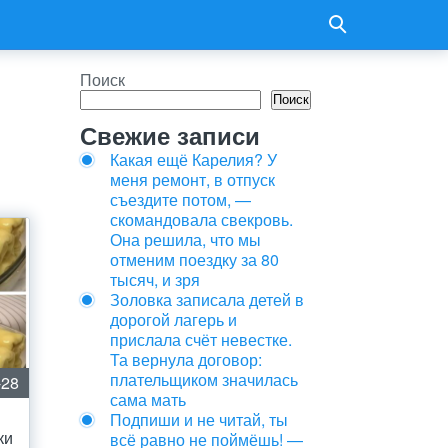
Поиск
Поиск
Свежие записи
Какая ещё Карелия? У
меня ремонт, в отпуск
съездите потом, —
скомандовала свекровь.
Она решила, что мы
отменим поездку за 80
тысяч, и зря
Золовка записала детей в
дорогой лагерь и
прислала счёт невестке.
Та вернула договор:
плательщиком значилась
-28
сама мать
Подпиши и не читай, ты
ки
всё равно не поймёшь! —