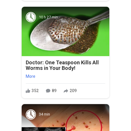
10 h 27 min
Doctor: One Teaspoon Kills All
Worms in Your Body!
More
352
89
209
34 min