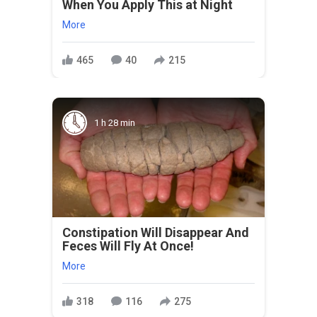
When You Apply This at Night
More
465
40
215
1 h 28 min
Constipation Will Disappear And
Feces Will Fly At Once!
More
318
116
275