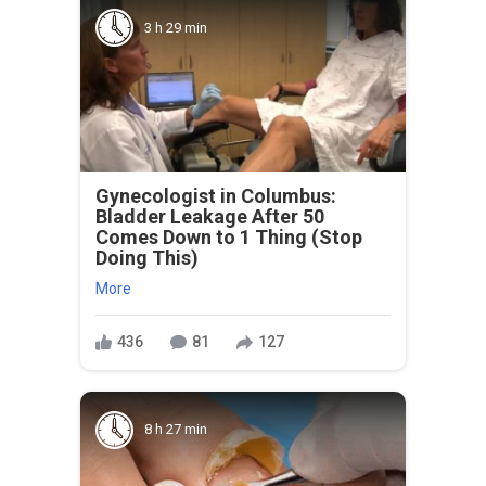
3 h 29 min
Gynecologist in Columbus:
Bladder Leakage After 50
Comes Down to 1 Thing (Stop
Doing This)
More
436
81
127
8 h 27 min