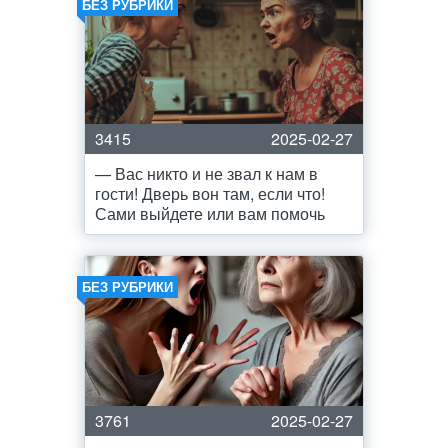
БЕЗ РУБРИКИ
3415
2025-02-27
— Вас никто и не звал к нам в
гости! Дверь вон там, если что!
Сами выйдете или вам помочь
БЕЗ РУБРИКИ
3761
2025-02-27