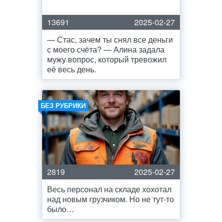
13691
2025-02-27
— Стас, зачем ты снял все деньги
с моего счёта? — Алина задала
мужу вопрос, который тревожил
её весь день.
БЕЗ РУБРИКИ
2819
2025-02-27
Весь персонал на складе хохотал
над новым грузчиком. Но не тут-то
было…