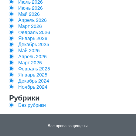
Июль 2026
Июнь 2026
Май 2026
Апрель 2026
Март 2026
Февраль 2026
Январь 2026
Декабрь 2025
Май 2025
Апрель 2025
Март 2025
Февраль 2025
Январь 2025
Декабрь 2024
Ноябрь 2024
Рубрики
Без рубрики
Все права защищены.