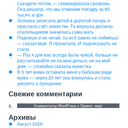
съездите потом, — скомандовала свекровь.
Она решила, что мы отменим поездку за 80
тысяч, и зря
Золовка записала детей в дорогой лагерь и
прислала счёт невестке. Та вернула договор:
плательщиком значилась сама мать
Подпиши и не читай, ты всё равно не поймёшь!
— сказал муж. Я прочитала. И подписывать не
стала
— Раз я для вас всегда была чужой, больше не
рассчитывайте ни на мои деньги, ни на мой
дом, — спокойно сказала невестка
В 5 лет мама оставила меня у бабушки ради
мужа — через 20 лет она вернулась и стала
умолять о прощении
Свежие комментарии
Комментатор WordPress
к
Привет, мир!
Архивы
Август 2026