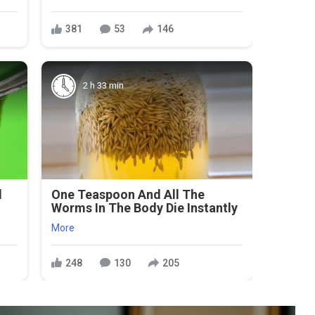
381
53
146
2 h 33 min
l
One Teaspoon And All The
Worms In The Body Die Instantly
More
248
130
205