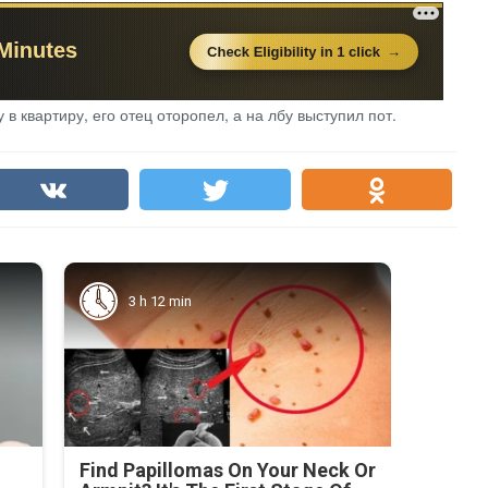
в квартиру, его отец оторопел, а на лбу выступил пот.
3 h 12 min
Find Papillomas On Your Neck Or