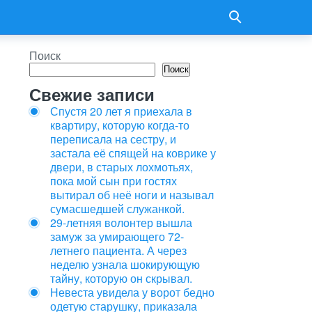
Поиск
Поиск
Свежие записи
Спустя 20 лет я приехала в
квартиру, которую когда-то
переписала на сестру, и
застала её спящей на коврике у
двери, в старых лохмотьях,
пока мой сын при гостях
вытирал об неё ноги и называл
сумасшедшей служанкой.
29-летняя волонтер вышла
замуж за умирающего 72-
летнего пациента. А через
неделю узнала шокирующую
тайну, которую он скрывал.
Невеста увидела у ворот бедно
одетую старушку, приказала