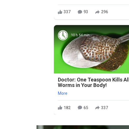
337
93
296
10 h 54 min
Doctor: One Teaspoon Kills Al
Worms in Your Body!
More
182
65
337