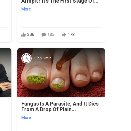
Armpit? It's The First Stage Of...
More
306
135
178
3 h 25 min
Fungus Is A Parasite, And It Dies
From A Drop Of Plain...
More