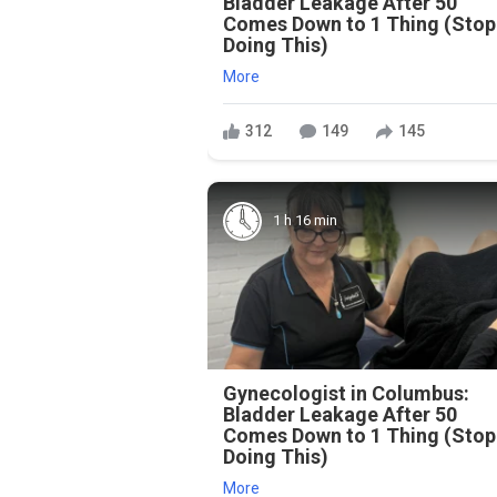
Bladder Leakage After 50
Comes Down to 1 Thing (Stop
Doing This)
More
312
149
145
1 h 16 min
Gynecologist in Columbus:
Bladder Leakage After 50
Comes Down to 1 Thing (Stop
Doing This)
More