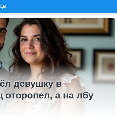
ИЦЫ
ёл девушку в
ц оторопел, а на лбу