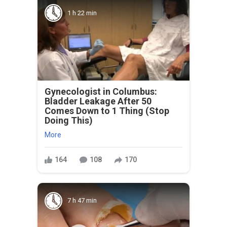
1 h 22 min
Gynecologist in Columbus:
Bladder Leakage After 50
Comes Down to 1 Thing (Stop
Doing This)
More
164
108
170
7 h 47 min