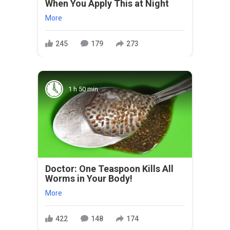
When You Apply This at Night
More
245
179
273
1 h 50 min
Doctor: One Teaspoon Kills All
Worms in Your Body!
More
422
148
174