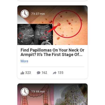
7 h 37 min
Find Papillomas On Your Neck Or
Armpit? It's The First Stage Of...
More
323
162
135
1 h 44 min