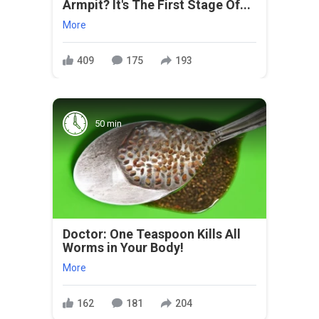
Armpit? It's The First Stage Of...
More
409
175
193
50 min
Doctor: One Teaspoon Kills All
Worms in Your Body!
More
162
181
204