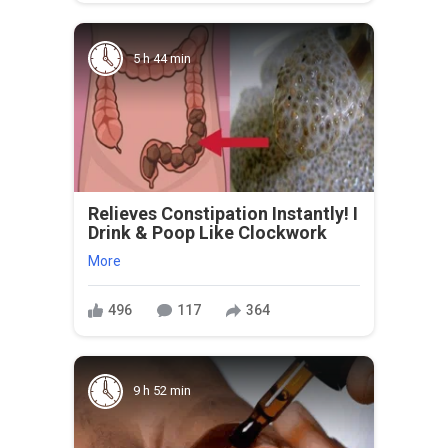
5 h 44 min
Relieves Constipation Instantly! I
Drink & Poop Like Clockwork
More
496
117
364
9 h 52 min