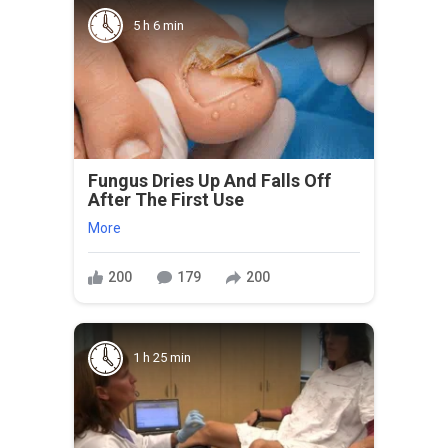
5 h 6 min
Fungus Dries Up And Falls Off
After The First Use
More
200
179
200
1 h 25 min