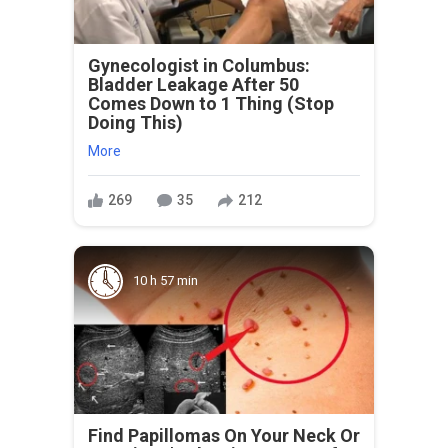
Gynecologist in Columbus:
Bladder Leakage After 50
Comes Down to 1 Thing (Stop
Doing This)
More
269
35
212
10 h 57 min
Find Papillomas On Your Neck Or