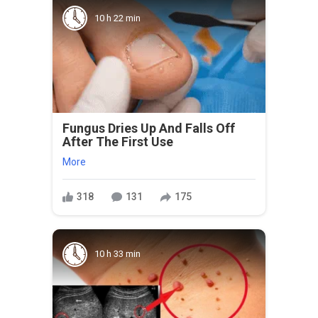
10 h 22 min
Fungus Dries Up And Falls Off
After The First Use
More
318
131
175
10 h 33 min