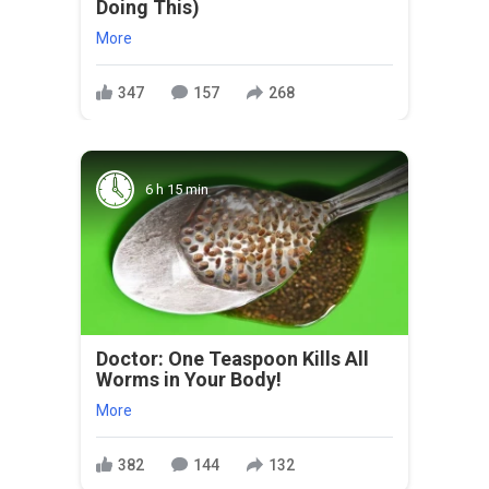
Doing This)
More
347
157
268
6 h 15 min
Doctor: One Teaspoon Kills All
Worms in Your Body!
More
382
144
132