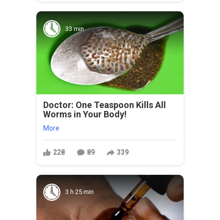
33 min
Doctor: One Teaspoon Kills All
Worms in Your Body!
More
228
89
339
3 h 25 min