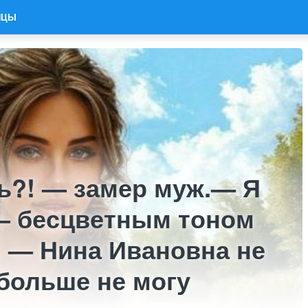
ИЦЫ
ь?! — замер муж.— Я
 — бесцветным тоном
. — Нина Ивановна не
 больше не могу