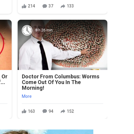
214
37
133
8 h 26 min
 Or
Doctor From Columbus: Worms
...
Come Out Of You In The
Morning!
More
163
94
152