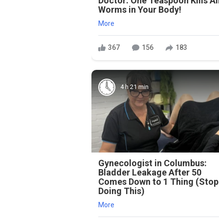
Doctor: One Teaspoon Kills Al
Worms in Your Body!
More
367
156
183
4 h 21 min
Gynecologist in Columbus:
Bladder Leakage After 50
Comes Down to 1 Thing (Stop
Doing This)
More