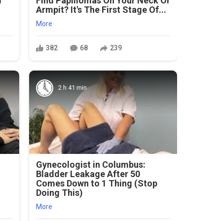
l
Find Papillomas On Your Neck Or
Armpit? It's The First Stage Of...
More
382
68
239
2 h 41 min
Gynecologist in Columbus:
Bladder Leakage After 50
Comes Down to 1 Thing (Stop
Doing This)
More