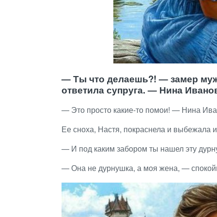
— Ты что делаешь?! — замер муж
ответила супруга. — Нина Иванов
— Это просто какие-то помои! — Нина Ива
Ее сноха, Настя, покраснела и выбежала из
— И под каким забором ты нашел эту дурн
— Она не дурнушка, а моя жена, — спокой