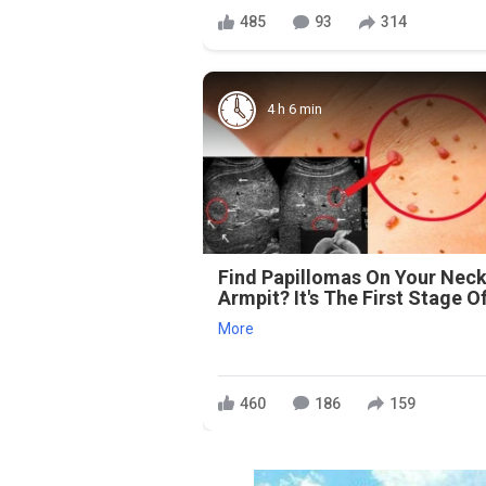
485
93
314
4 h 6 min
Find Papillomas On Your Neck
Armpit? It's The First Stage Of
More
460
186
159