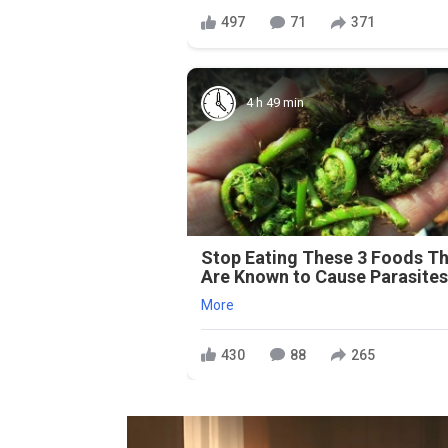
497
71
371
4 h 49 min
Stop Eating These 3 Foods T
Are Known to Cause Parasite
More
430
88
265