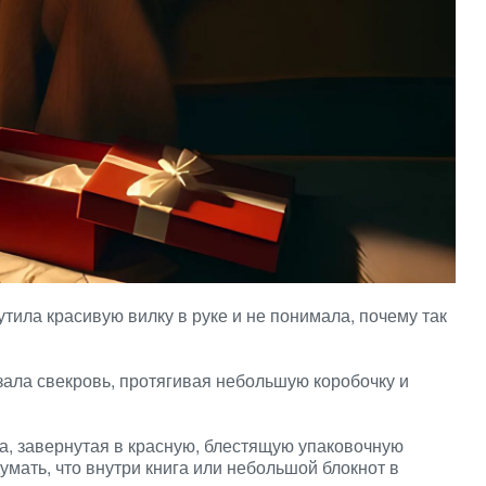
рутила красивую вилку в руке и не понимала, почему так
зала свекровь, протягивая небольшую коробочку и
а, завернутая в красную, блестящую упаковочную
мать, что внутри книга или небольшой блокнот в