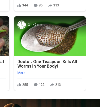
344
96
313
2 h 46 min
hat
Doctor: One Teaspoon Kills All
s
Worms in Your Body!
More
255
122
213