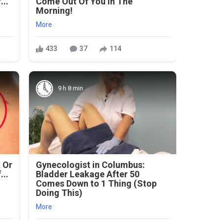
...
Come Out Of You In The
Morning!
More
433
37
114
9 h 8 min
 Or
Gynecologist in Columbus:
...
Bladder Leakage After 50
Comes Down to 1 Thing (Stop
Doing This)
More