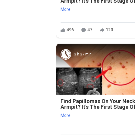
Armpit? It's The First Stage Of
More
496
47
120
3 h 37 min
Find Papillomas On Your Neck
Armpit? It's The First Stage Of
More