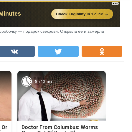
коробочку — подарок свекрови. Открыла её и замерла
5 h 10 min
 Or
Doctor From Columbus: Worms