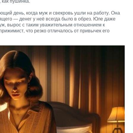
 как пушинка.
ющий день, когда муж и свекровь ушли на работу. Она
ящего — денег у неё всегда было в обрез. Юле даже
муж, вырос с таким уважительным отношением к
рижимист, что резко отличалось от привычек его