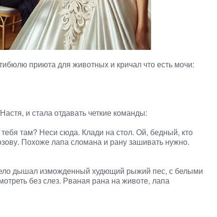
ибюлю приюта для животных и кричал что есть мочи:
астя, и стала отдавать четкие команды:
у тебя там? Неси сюда. Клади на стол. Ой, бедный, кто
позову. Похоже лапа сломана и рану зашивать нужно.
яжело дышал изможденный худющий рыжий пес, с белыми
отреть без слез. Рваная рана на животе, лапа