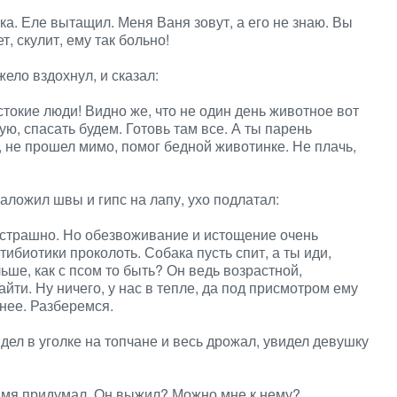
ка. Еле вытащил. Меня Ваня зовут, а его не знаю. Вы
, скулит, ему так больно!
ело вздохнул, и сказал:
стокие люди! Видно же, что не один день животное вот
ю, спасать будем. Готовь там все. А ты парень
, не прошел мимо, помог бедной животинке. Не плачь,
аложил швы и гипс на лапу, ухо подлатал:
ак страшно. Но обезвоживание и истощение очень
ибиотики проколоть. Собака пусть спит, а ты иди,
ьше, как с псом то быть? Он ведь возрастной,
йти. Ну ничего, у нас в тепле, да под присмотром ему
снее. Разберемся.
ел в уголке на топчане и весь дрожал, увидел девушку
о имя придумал. Он выжил? Можно мне к нему?