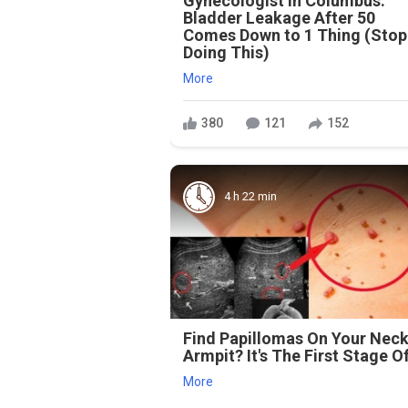
Gynecologist in Columbus:
Bladder Leakage After 50
Comes Down to 1 Thing (Stop
Doing This)
More
380
121
152
4 h 22 min
Find Papillomas On Your Neck
Armpit? It's The First Stage Of
More