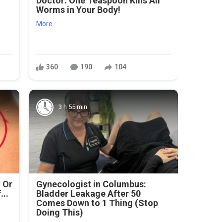
Doctor: One Teaspoon Kills All
Worms in Your Body!
More
360
190
104
3 h 55 min
 Or
Gynecologist in Columbus:
...
Bladder Leakage After 50
Comes Down to 1 Thing (Stop
Doing This)