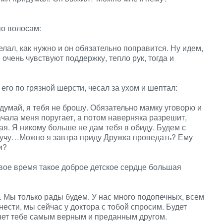
по волосам:
лал, как нужно и он обязательно поправится. Ну идем,
чень чувствуют поддержку, тепло рук, тогда и
его по грязной шерсти, чесал за ухом и шептал:
думай, я тебя не брошу. Обязательно мамку уговорю и
начала меня поругает, а потом наверняка разрешит,
я. Я никому больше не дам тебя в обиду. Будем с
обучу…Можно я завтра приду Дружка проведать? Ему
и?
вое время такое доброе детское сердце большая
ь. Мы только рады будем. У нас много подопечных, всем
нести, мы сейчас у доктора с тобой спросим. Будет
анет тебе самым верным и преданным другом.