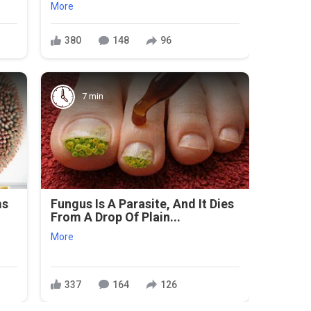
More
380
148
96
7 min
ms
Fungus Is A Parasite, And It Dies
From A Drop Of Plain...
More
337
164
126