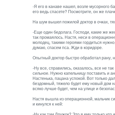
-Я его в канаве нашел, возле мусорного ба
его ведь спасете? Посмотрите, он же плачет
На шум вышел пожилой доктор в очках, тяж
-Еще один бедолага. Господи, какие же же
так промаялось. Настя, неси в операционну
молодец, такими героями гордиться нужно
думаю, спасем пса. Жди в коридоре.
Опытный доктор быстро обработал рану, н
-Ну все, справились, оказалось, все не т
сильное. Нужно капельницу поставить и ант
Настенька, пацана успокой. Вот только дал
бездомный, тяжело будет ему новый дом на
всяко лучше будет, чем на улице и безопа
Настя вышла из операционной, мальчик сид
и кинулся к ней:
-Ну как там Дружок? Это я ему только чт