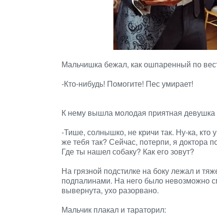
Мальчишка бежал, как ошпаренный по вест
-Кто-нибудь! Помогите! Пес умирает!
К нему вышла молодая приятная девушка Н
-Тише, солнышко, не кричи так. Ну-ка, кто 
же тебя так? Сейчас, потерпи, я доктора 
Где ты нашел собаку? Как его зовут?
На грязной подстилке на боку лежал и т
подпалинами. На него было невозможно см
вывернута, ухо разорвано.
Мальчик плакал и тараторил: