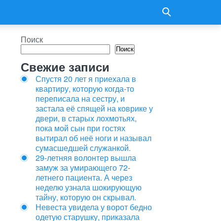
Поиск
Поиск
Свежие записи
Спустя 20 лет я приехала в
квартиру, которую когда-то
переписала на сестру, и
застала её спящей на коврике у
двери, в старых лохмотьях,
пока мой сын при гостях
вытирал об неё ноги и называл
сумасшедшей служанкой.
29-летняя волонтер вышла
замуж за умирающего 72-
летнего пациента. А через
неделю узнала шокирующую
тайну, которую он скрывал.
Невеста увидела у ворот бедно
одетую старушку, приказала