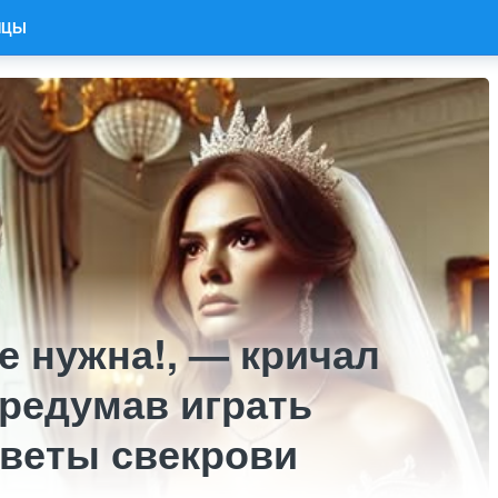
ИЦЫ
не нужна!, — кричал
ередумав играть
еветы свекрови