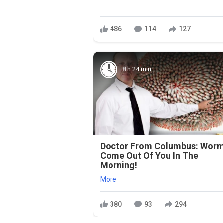
486
114
127
8 h 24 min
Doctor From Columbus: Wor
Come Out Of You In The
Morning!
More
380
93
294