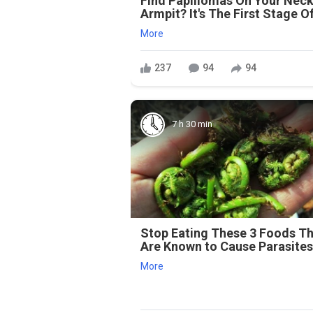
Find Papillomas On Your Neck
Armpit? It's The First Stage Of
More
237
94
94
7 h 30 min
Stop Eating These 3 Foods T
Are Known to Cause Parasite
More