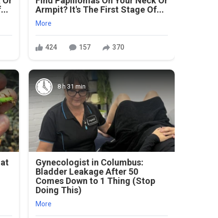
 Or
Find Papillomas On Your Neck Or
...
Armpit? It's The First Stage Of...
More
424
157
370
8 h 31 min
hat
Gynecologist in Columbus:
s
Bladder Leakage After 50
Comes Down to 1 Thing (Stop
Doing This)
More