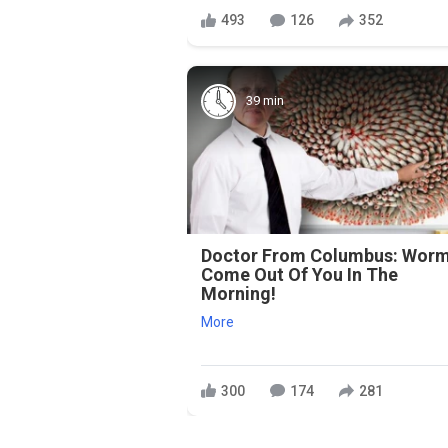
493
126
352
39 min
Doctor From Columbus: Wor
Come Out Of You In The
Morning!
More
300
174
281