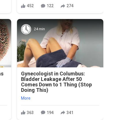
452
122
274
24 min
ms
Gynecologist in Columbus:
Bladder Leakage After 50
Comes Down to 1 Thing (Stop
Doing This)
More
363
194
341