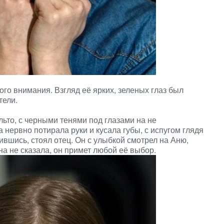
го внимания. Взгляд её ярких, зеленых глаз был
тели.
льто, с черными тенями под глазами на не
нервно потирала руки и кусала губы, с испугом глядя
бившись, стоял отец. Он с улыбкой смотрел на Аню,
на не сказала, он примет любой её выбор.