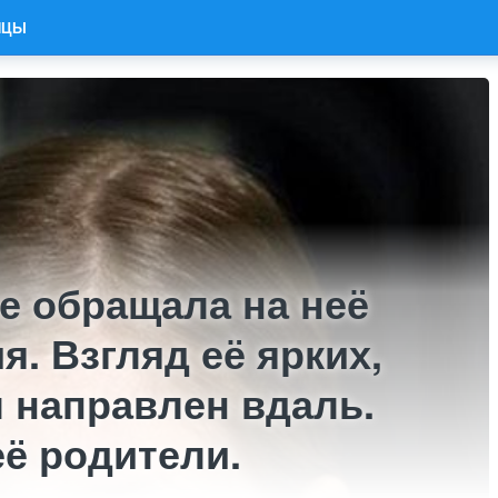
ИЦЫ
е обращала на неё
я. Взгляд её ярких,
 направлен вдаль.
её родители.