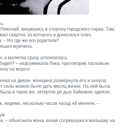
ь.
л Николай, кинувшись в сторону городского парка. Там,
ал сверток, из которого и доносился плач.
. – Но где же его родители?
 решил мужчина.
, и малютка сразу успокоилась.
 обидел? – недоумевала Лика, проговорив ласковым
роху на мороз!
енка на диван, женщина развернула его и ахнула:
от силы можно было дать месяц жизни. На ней была
была в такое же, затертое до дыр байковое одеяло.
к, видимо, несколько часов назад ей меняли, –
уж.
ми, – объяснила жена, качая согревшуюся малышку на