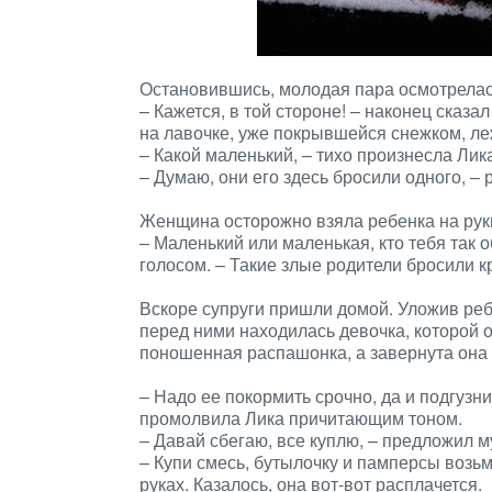
Остановившись, молодая пара осмотрелас
– Кажется, в той стороне! – наконец сказа
на лавочке, уже покрывшейся снежком, леж
– Какой маленький, – тихо произнесла Лика
– Думаю, они его здесь бросили одного, –
Женщина осторожно взяла ребенка на руки
– Маленький или маленькая, кто тебя так
голосом. – Такие злые родители бросили к
Вскоре супруги пришли домой. Уложив реб
перед ними находилась девочка, которой 
поношенная распашонка, а завернута она 
– Надо ее покормить срочно, да и подгузни
промолвила Лика причитающим тоном.
– Давай сбегаю, все куплю, – предложил м
– Купи смесь, бутылочку и памперсы возь
руках. Казалось, она вот-вот расплачется.