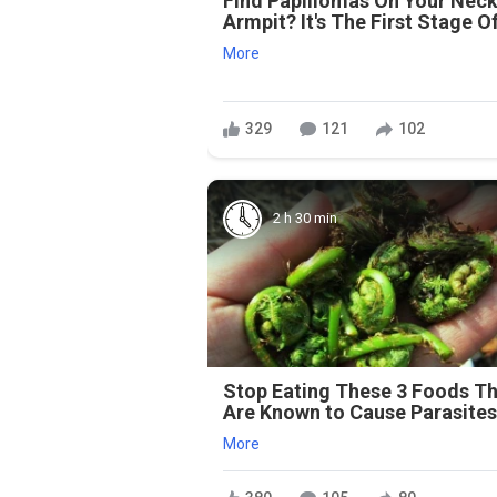
Find Papillomas On Your Neck
Armpit? It's The First Stage Of
More
329
121
102
2 h 30 min
Stop Eating These 3 Foods T
Are Known to Cause Parasite
More