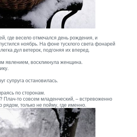
й, где весело отмечался день рождения, и
пустился ноябрь. На фоне тусклого света фонарей
егка дул ветерок, подгоняя их вперед.
им явлением, воскликнула женщина.
ику.
уг супруга остановилась.
ираясь по сторонам.
? Плач-то совсем младенческий, – встревоженно
о рядом, только не пойму, где именно.