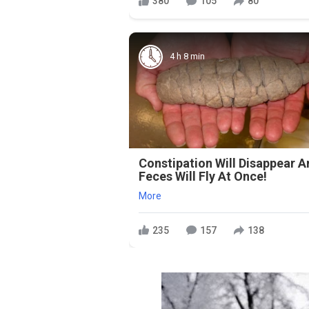
380
105
80
4 h 8 min
Constipation Will Disappear 
Feces Will Fly At Once!
More
235
157
138