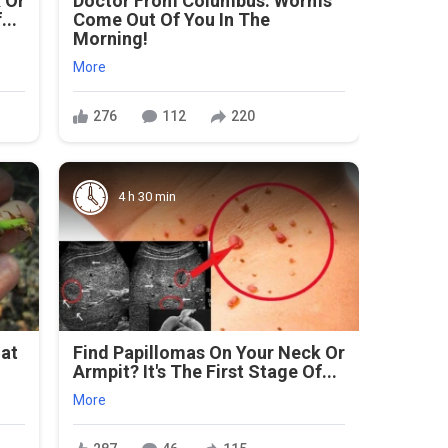
 Or
Doctor From Columbus: Worms
...
Come Out Of You In The
Morning!
More
276
112
220
4 h 30 min
hat
Find Papillomas On Your Neck Or
s
Armpit? It's The First Stage Of...
More