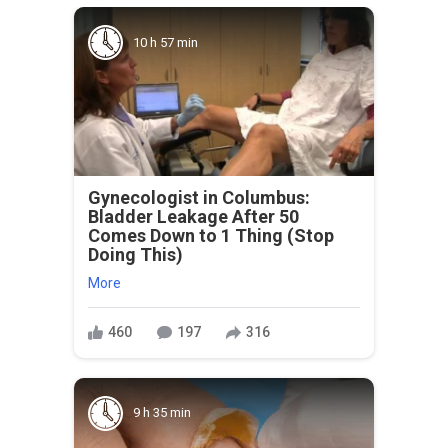
10 h 57 min
Gynecologist in Columbus:
Bladder Leakage After 50
Comes Down to 1 Thing (Stop
Doing This)
More
460
197
316
9 h 35 min