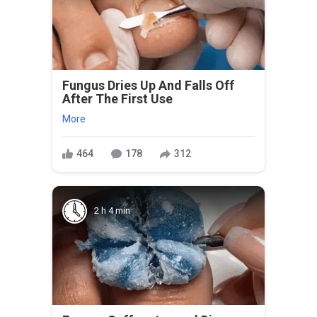
Fungus Dries Up And Falls Off
After The First Use
More
464
178
312
2 h 4 min