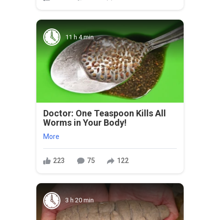
11 h 4 min
Doctor: One Teaspoon Kills All
Worms in Your Body!
More
223
75
122
3 h 20 min