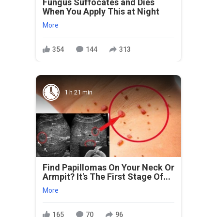
Fungus Suffocates and Dies
When You Apply This at Night
More
354
144
313
1 h 21 min
Find Papillomas On Your Neck Or
Armpit? It's The First Stage Of...
More
165
70
96