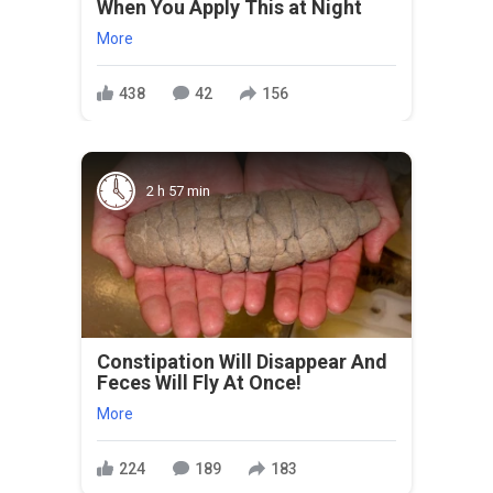
When You Apply This at Night
More
438
42
156
2 h 57 min
Constipation Will Disappear And
Feces Will Fly At Once!
More
224
189
183