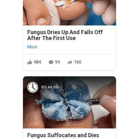
Fungus Dries Up And Falls Off
After The First Use
More
484
94
160
8 h 44 min
Fungus Suffocates and Dies