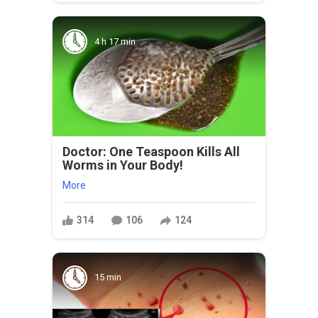
4 h 17 min
Doctor: One Teaspoon Kills All
Worms in Your Body!
More
314
106
124
15 min