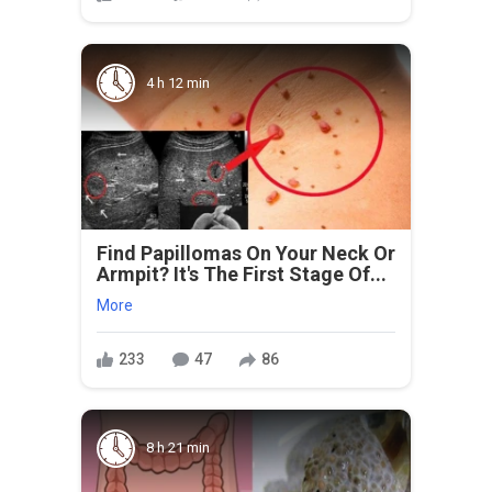
4 h 12 min
Find Papillomas On Your Neck Or
Armpit? It's The First Stage Of...
More
233
47
86
8 h 21 min