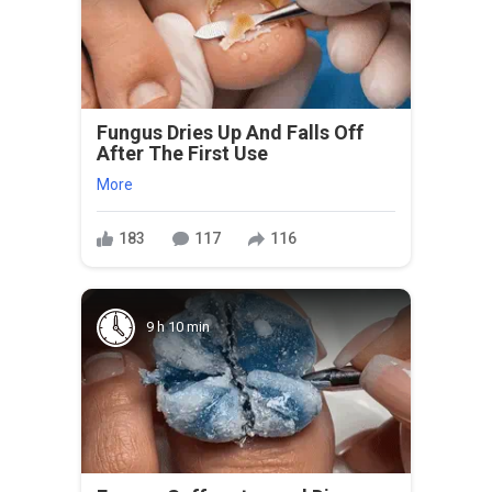
Fungus Dries Up And Falls Off
After The First Use
More
183
117
116
9 h 10 min