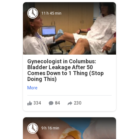
11 h 45 min
Gynecologist in Columbus:
Bladder Leakage After 50
Comes Down to 1 Thing (Stop
Doing This)
More
334
84
230
9 h 16 min