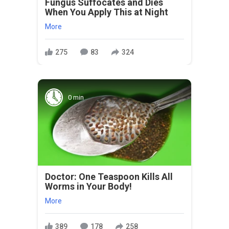
Fungus Suffocates and Dies
When You Apply This at Night
More
275
83
324
0 min
Doctor: One Teaspoon Kills All
Worms in Your Body!
More
389
178
258