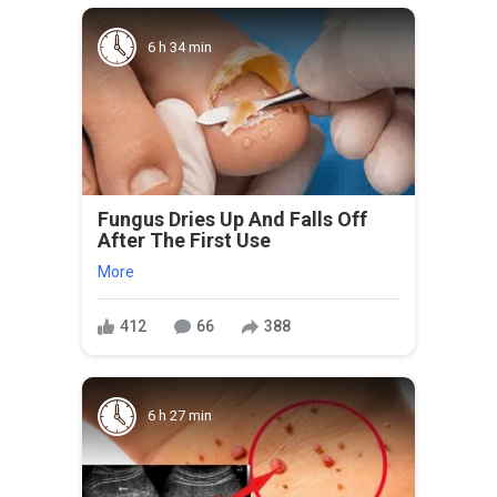
6 h 34 min
Fungus Dries Up And Falls Off
After The First Use
More
412
66
388
6 h 27 min