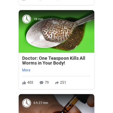
18 min
Doctor: One Teaspoon Kills All
Worms in Your Body!
More
403
79
251
6 h 27 min