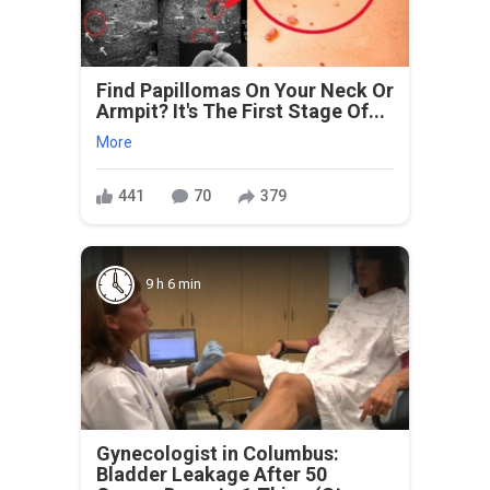
Find Papillomas On Your Neck Or
Armpit? It's The First Stage Of...
More
441
70
379
9 h 6 min
Gynecologist in Columbus:
Bladder Leakage After 50