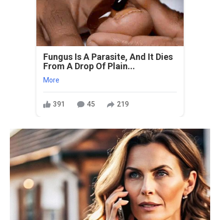
Fungus Is A Parasite, And It Dies
From A Drop Of Plain...
More
391
45
219