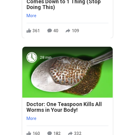
Comes Down to 1 Thing (Stop
Doing This)
More
361
40
109
28 min
Doctor: One Teaspoon Kills All
Worms in Your Body!
More
160
182
332