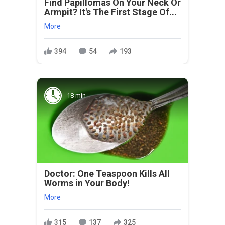
Find Papillomas On Your Neck Or
Armpit? It's The First Stage Of...
More
394
54
193
18 min
Doctor: One Teaspoon Kills All
Worms in Your Body!
More
315
137
325