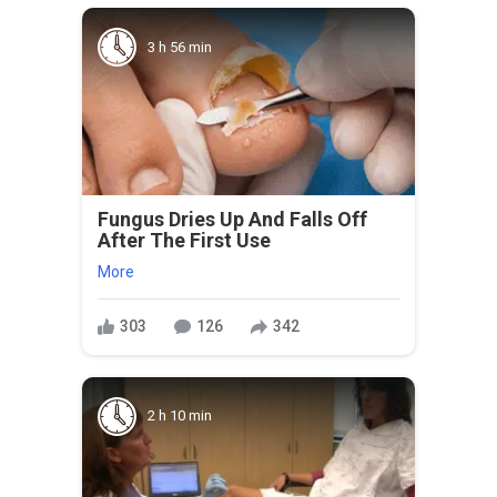
3 h 56 min
Fungus Dries Up And Falls Off
After The First Use
More
303
126
342
2 h 10 min