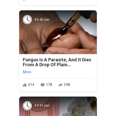
9 h 42 min
Fungus Is A Parasite, And It Dies
From A Drop Of Plain...
More
414
178
398
3 h 31 min