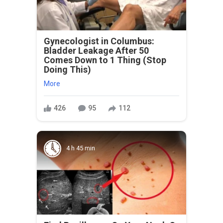
Gynecologist in Columbus:
Bladder Leakage After 50
Comes Down to 1 Thing (Stop
Doing This)
More
426
95
112
4 h 45 min