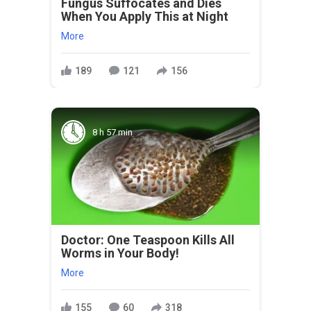
Fungus Suffocates and Dies
When You Apply This at Night
More
189
121
156
8 h 57 min
Doctor: One Teaspoon Kills All
Worms in Your Body!
More
155
60
318