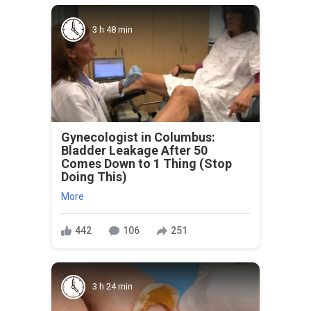
3 h 48 min
Gynecologist in Columbus:
Bladder Leakage After 50
Comes Down to 1 Thing (Stop
Doing This)
More
442
106
251
3 h 24 min