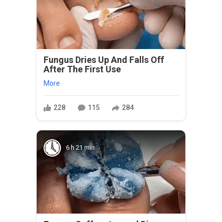
Fungus Dries Up And Falls Off
After The First Use
More
228
115
284
6 h 21 min