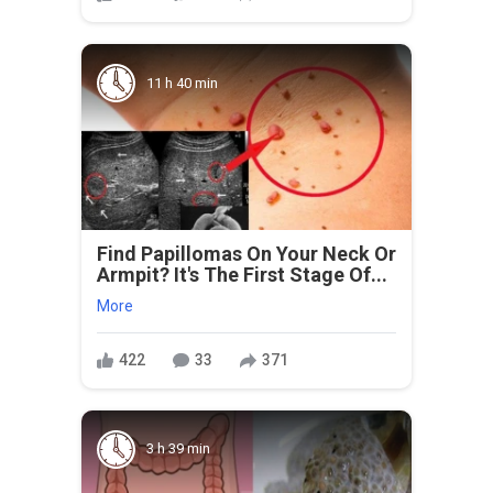
11 h 40 min
Find Papillomas On Your Neck Or
Armpit? It's The First Stage Of...
More
422
33
371
3 h 39 min