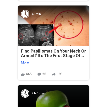
46 min
Find Papillomas On Your Neck Or
Armpit? It's The First Stage Of...
More
445
25
193
2 h 6 min