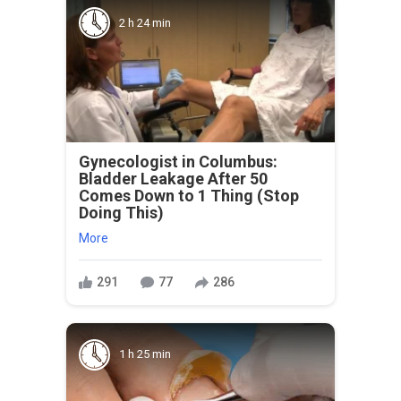
2 h 24 min
Gynecologist in Columbus:
Bladder Leakage After 50
Comes Down to 1 Thing (Stop
Doing This)
More
291
77
286
1 h 25 min