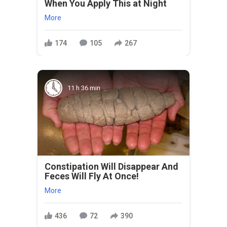
When You Apply This at Night
More
174
105
267
11 h 36 min
Constipation Will Disappear And
Feces Will Fly At Once!
More
436
72
390