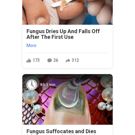
Fungus Dries Up And Falls Off
After The First Use
More
173
26
312
8 h 3 min
Fungus Suffocates and Dies