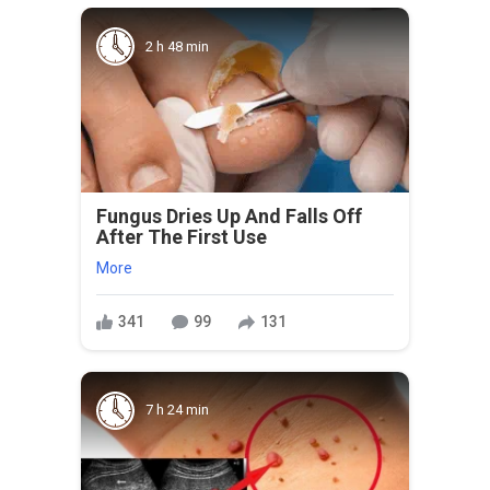
2 h 48 min
Fungus Dries Up And Falls Off
After The First Use
More
341
99
131
7 h 24 min