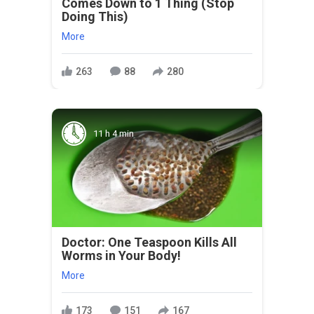
Comes Down to 1 Thing (Stop
Doing This)
More
263
88
280
11 h 4 min
Doctor: One Teaspoon Kills All
Worms in Your Body!
More
173
151
167