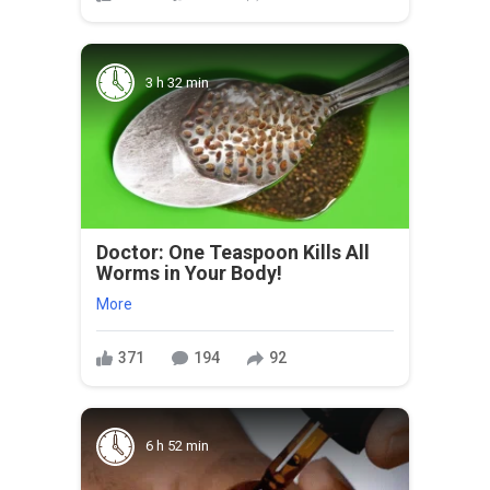
3 h 32 min
Doctor: One Teaspoon Kills All
Worms in Your Body!
More
371
194
92
6 h 52 min