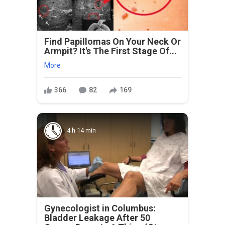
Find Papillomas On Your Neck Or
Armpit? It's The First Stage Of...
More
366
82
169
4 h 14 min
Gynecologist in Columbus:
Bladder Leakage After 50