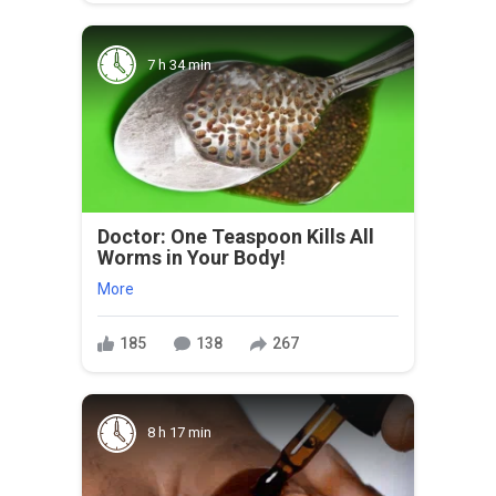
7 h 34 min
Doctor: One Teaspoon Kills All
Worms in Your Body!
More
185
138
267
8 h 17 min