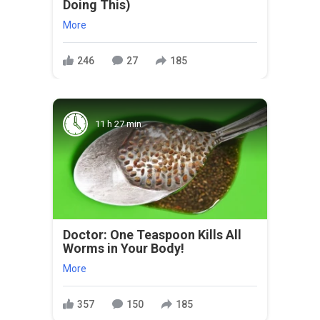
Doing This)
More
246
27
185
11 h 27 min
Doctor: One Teaspoon Kills All
Worms in Your Body!
More
357
150
185