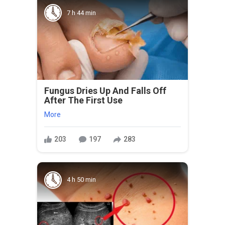
7 h 44 min
Fungus Dries Up And Falls Off
After The First Use
More
203
197
283
4 h 50 min