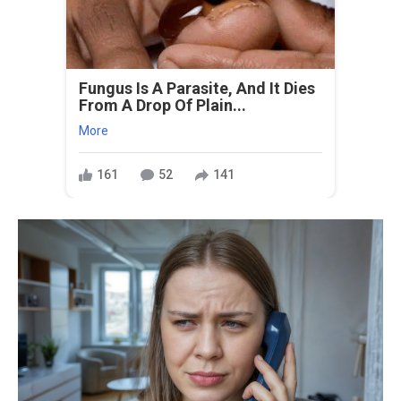
Fungus Is A Parasite, And It Dies
From A Drop Of Plain...
More
161
52
141