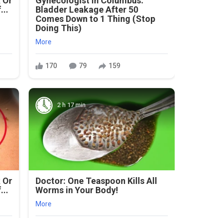
 Or
Gynecologist in Columbus:
...
Bladder Leakage After 50
Comes Down to 1 Thing (Stop
Doing This)
More
170
79
159
2 h 17 min
 Or
Doctor: One Teaspoon Kills All
...
Worms in Your Body!
More