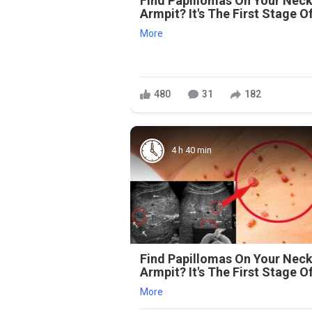
Find Papillomas On Your Neck
Armpit? It's The First Stage Of
More
480
31
182
4 h 40 min
Find Papillomas On Your Neck
Armpit? It's The First Stage Of
More