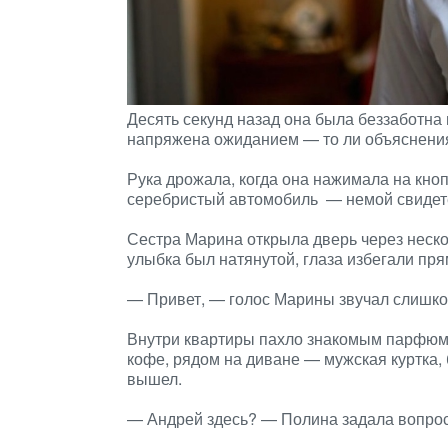
Десять секунд назад она была беззаботна 
напряжена ожиданием — то ли объяснения,
Рука дрожала, когда она нажимала на кно
серебристый автомобиль — немой свидетел
Сестра Марина открыла дверь через неско
улыбка был натянутой, глаза избегали пря
— Привет, — голос Марины звучал слишко
Внутри квартиры пахло знакомым парфюмо
кофе, рядом на диване — мужская куртка, 
вышел.
— Андрей здесь? — Полина задала вопрос