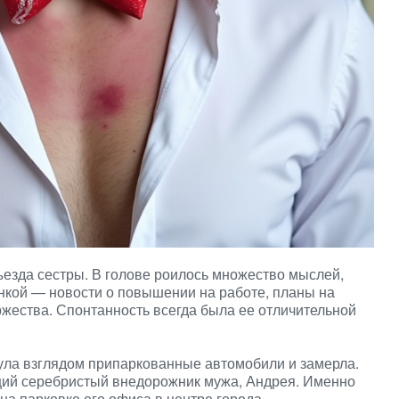
езда сестры. В голове роилось множество мыслей,
нкой — новости о повышении на работе, планы на
ржества. Спонтанность всегда была ее отличительной
ла взглядом припаркованные автомобили и замерла.
щий серебристый внедорожник мужа, Андрея. Именно
на парковке его офиса в центре города.