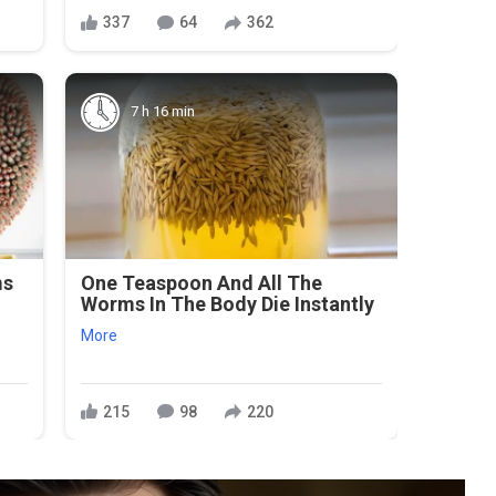
337
64
362
7 h 16 min
ms
One Teaspoon And All The
Worms In The Body Die Instantly
More
215
98
220