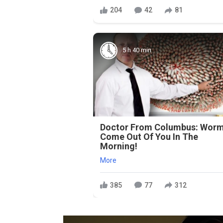
204
42
81
5 h 40 min
Doctor From Columbus: Wor
Come Out Of You In The
Morning!
More
385
77
312