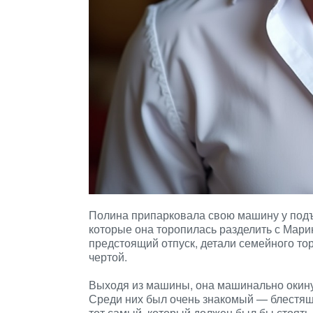
Полина припарковала свою машину у подъ
которые она торопилась разделить с Мари
предстоящий отпуск, детали семейного то
чертой.
Выходя из машины, она машинально окину
Среди них был очень знакомый — блестя
тот самый, который должен был бы стоять 