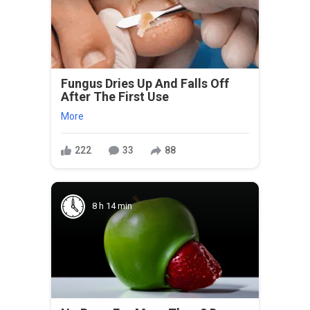
Fungus Dries Up And Falls Off
After The First Use
More
222
33
88
8 h 14 min