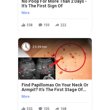
No Poop For More Than 2 Days -
It's The First Sign Of
More
358
159
222
2 h 39 min
Find Papillomas On Your Neck Or
Armpit? It's The First Stage Of...
More
355
105
168