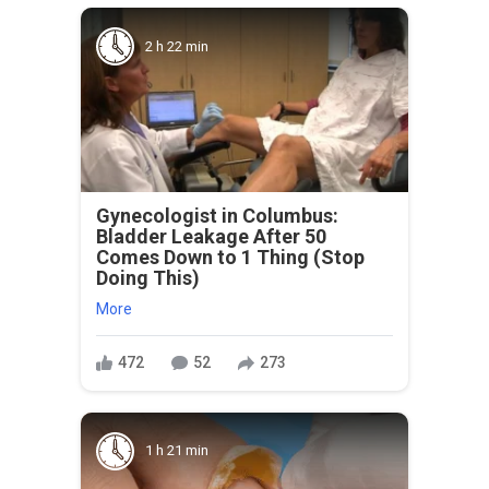
2 h 22 min
Gynecologist in Columbus:
Bladder Leakage After 50
Comes Down to 1 Thing (Stop
Doing This)
More
472
52
273
1 h 21 min