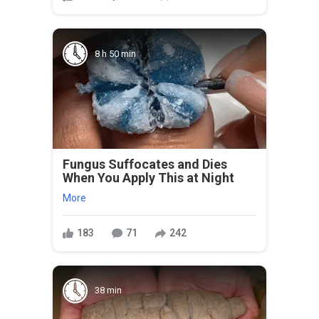
8 h 50 min
Fungus Suffocates and Dies
When You Apply This at Night
More
183
71
242
38 min