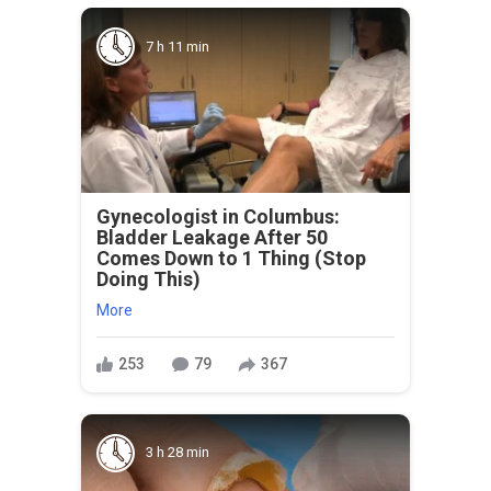
7 h 11 min
Gynecologist in Columbus:
Bladder Leakage After 50
Comes Down to 1 Thing (Stop
Doing This)
More
253
79
367
3 h 28 min