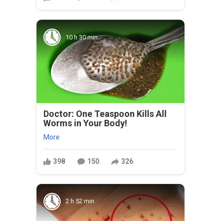
10 h 30 min
Doctor: One Teaspoon Kills All
Worms in Your Body!
More
398
150
326
2 h 52 min