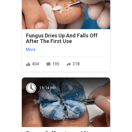
Fungus Dries Up And Falls Off
After The First Use
More
404
195
318
1 h 14 min