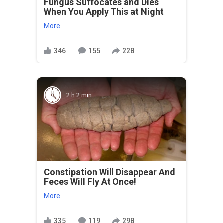
Fungus Suffocates and Dies
When You Apply This at Night
More
346
155
228
2 h 2 min
Constipation Will Disappear And
Feces Will Fly At Once!
More
335
119
298