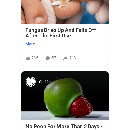
Fungus Dries Up And Falls Off
After The First Use
More
235
57
213
8 h 11 min
No Poop For More Than 2 Days -