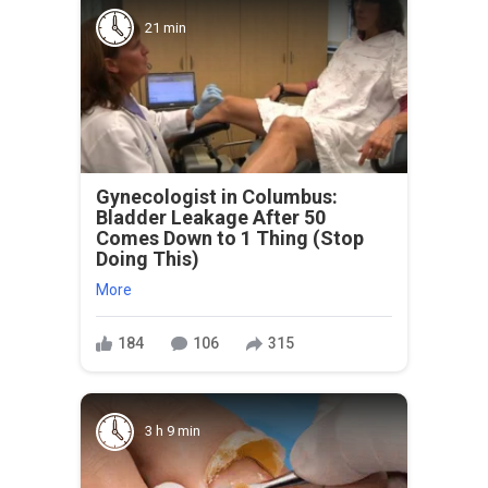
21 min
Gynecologist in Columbus:
Bladder Leakage After 50
Comes Down to 1 Thing (Stop
Doing This)
More
184
106
315
3 h 9 min