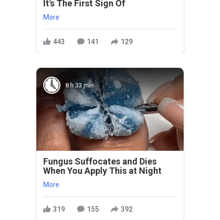
It's The First Sign Of
More
443
141
129
8 h 33 min
Fungus Suffocates and Dies
When You Apply This at Night
More
319
155
392