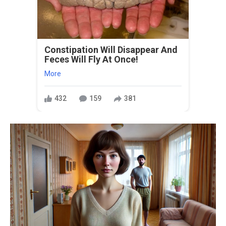
Constipation Will Disappear And
Feces Will Fly At Once!
More
432
159
381