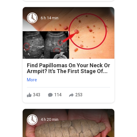
6 h 14 min
Find Papillomas On Your Neck Or
Armpit? It's The First Stage Of...
More
343
114
253
4 h 20 min