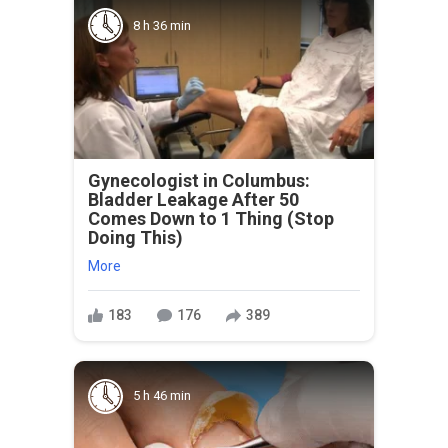
8 h 36 min
Gynecologist in Columbus:
Bladder Leakage After 50
Comes Down to 1 Thing (Stop
Doing This)
More
183
176
389
5 h 46 min