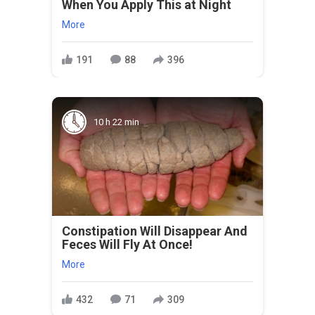
When You Apply This at Night
More
191
88
396
10 h 22 min
Constipation Will Disappear And
Feces Will Fly At Once!
More
432
71
309