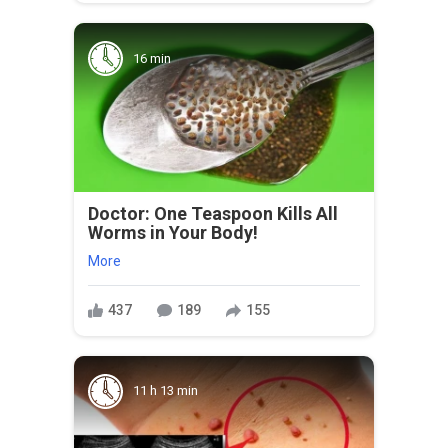
16 min
Doctor: One Teaspoon Kills All
Worms in Your Body!
More
437
189
155
11 h 13 min