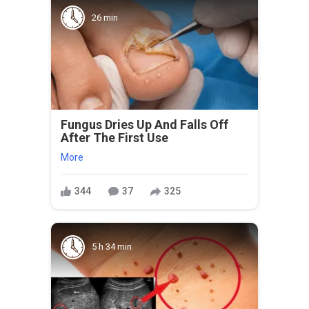
26 min
Fungus Dries Up And Falls Off
After The First Use
More
344
37
325
5 h 34 min