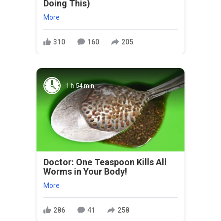
Doing This)
More
310
160
205
1 h 54 min
Doctor: One Teaspoon Kills All
Worms in Your Body!
More
286
41
258