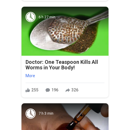
6 h 27 min
Doctor: One Teaspoon Kills All
Worms in Your Body!
More
255
196
326
7 h 3 min