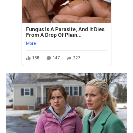
Fungus Is A Parasite, And It Dies
From A Drop Of Plain...
More
158
147
227