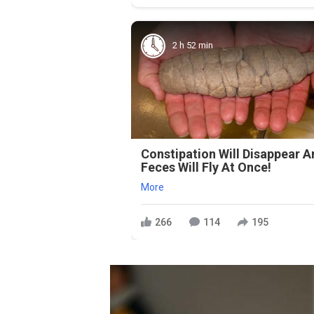
2 h 52 min
Constipation Will Disappear 
Feces Will Fly At Once!
More
266
114
195