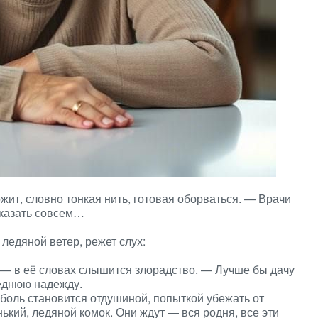
т, словно тонкая нить, готовая оборваться. — Врачи
отказать совсем…
ледяной ветер, режет слух:
? — в её словах слышится злорадство. — Лучше бы дачу
леднюю надежду.
 боль становится отдушиной, попыткой убежать от
ький, ледяной комок. Они ждут — вся родня, все эти