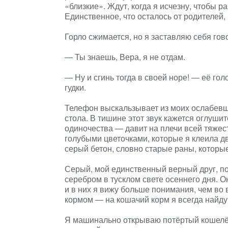
«близкие». Ждут, когда я исчезну, чтобы р
Единственное, что осталось от родителей, 
Горло сжимается, но я заставляю себя гов
— Ты знаешь, Вера, я не отдам.
— Ну и сгинь тогда в своей норе! — её гол
гудки.
Телефон выскальзывает из моих ослабевши
стола. В тишине этот звук кажется оглуш
одиночества — давит на плечи всей тяжес
голубыми цветочками, которые я клеила дв
серый бетон, словно старые раны, которые
Серый, мой единственный верный друг, по
серебром в тусклом свете осеннего дня. 
и в них я вижу больше понимания, чем во 
кормом — на кошачий корм я всегда найду 
Я машинально открываю потёртый кошелёк,