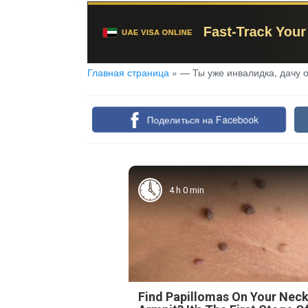
Главная страница
»
— Ты уже инвалидка, дачу о
Поделиться на Facebook
4 h 0 min
Find Papillomas On Your Neck