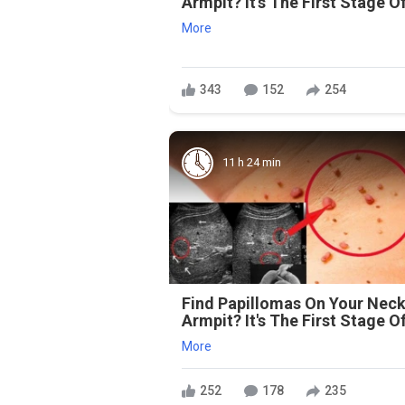
Armpit? It's The First Stage Of
More
343
152
254
11 h 24 min
Find Papillomas On Your Neck
Armpit? It's The First Stage Of
More
252
178
235