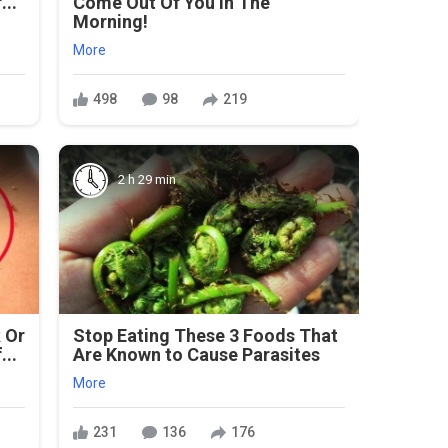
...
Come Out Of You In The
Morning!
More
498
98
219
2 h 29 min
 Or
Stop Eating These 3 Foods That
...
Are Known to Cause Parasites
More
231
136
176