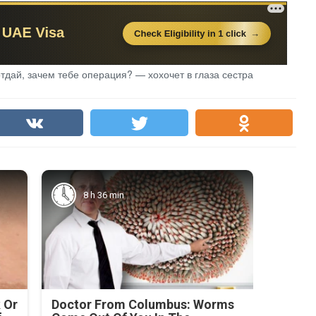
тдай, зачем тебе операция? — хохочет в глаза сестра
8 h 36 min
 Or
Doctor From Columbus: Worms