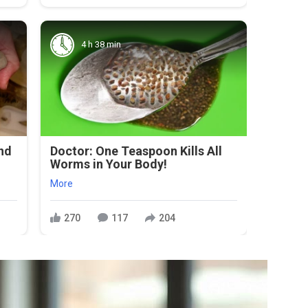
4 h 38 min
And
Doctor: One Teaspoon Kills All
Worms in Your Body!
More
270
117
204