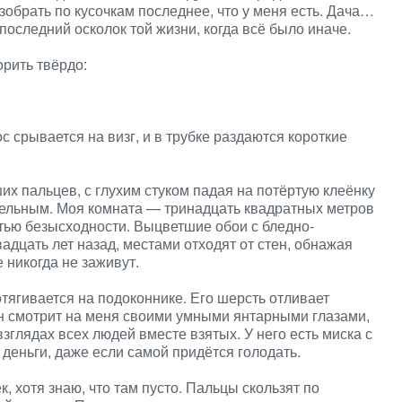
азобрать по кусочкам последнее, что у меня есть. Дача…
последний осколок той жизни, когда всё было иначе.
орить твёрдо:
ос срывается на визг, и в трубке раздаются короткие
х пальцев, с глухим стуком падая на потёртую клеёнку
ительным. Моя комната — тринадцать квадратных метров
тью безысходности. Выцветшие обои с бледно-
адцать лет назад, местами отходят от стен, обнажая
 никогда не заживут.
тягивается на подоконнике. Его шерсть отливает
Он смотрит на меня своими умными янтарными глазами,
взглядах всех людей вместе взятых. У него есть миска с
деньги, даже если самой придётся голодать.
 хотя знаю, что там пусто. Пальцы скользят по