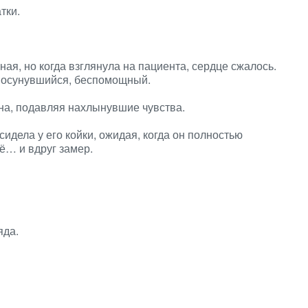
тки.
ая, но когда взглянула на пациента, сердце сжалось.
 осунувшийся, беспомощный.
на, подавляя нахлынувшие чувства.
сидела у его койки, ожидая, когда он полностью
её… и вдруг замер.
яда.