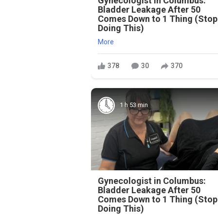
Gynecologist in Columbus:
Bladder Leakage After 50
Comes Down to 1 Thing (Stop
Doing This)
More
378
30
370
1 h 53 min
Gynecologist in Columbus:
Bladder Leakage After 50
Comes Down to 1 Thing (Stop
Doing This)