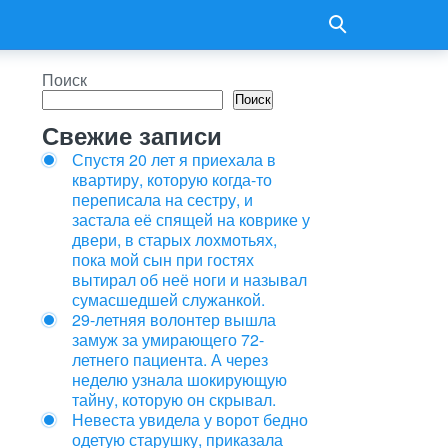
Поиск
Поиск
Свежие записи
Спустя 20 лет я приехала в
квартиру, которую когда-то
переписала на сестру, и
застала её спящей на коврике у
двери, в старых лохмотьях,
пока мой сын при гостях
вытирал об неё ноги и называл
сумасшедшей служанкой.
29-летняя волонтер вышла
замуж за умирающего 72-
летнего пациента. А через
неделю узнала шокирующую
тайну, которую он скрывал.
Невеста увидела у ворот бедно
одетую старушку, приказала