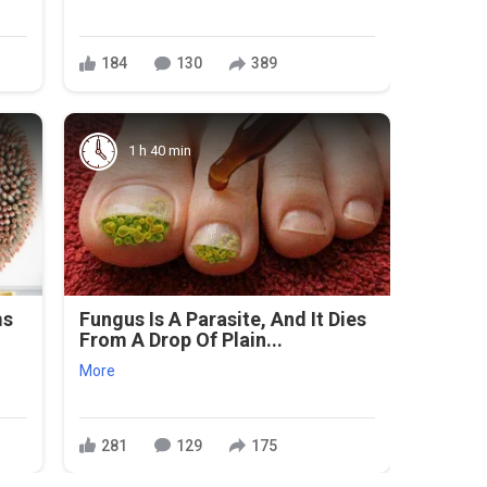
184
130
389
1 h 40 min
ms
Fungus Is A Parasite, And It Dies
From A Drop Of Plain...
More
281
129
175