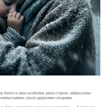
р бился в окна особняка, рвал ставни, забрасывал
ескивал камин, пахло дорогими сигарами.