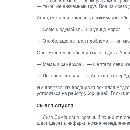
— Ты бесполезна! — рявкнул Семён Громов
— такой же никчёмный груз. Вон из моего 
Анна, его жена, сжалась, прижимая к себе
— Семён, одумайся… На улице мороз! — А
— Это больше не твоя проблема! — он махн
Снег мгновенно облепил мать и дочь. Анн
— Мама, я замёрзла… — шептала девочка
— Потерпи, родная… — Анна шла вперёд, 
Им повезло. Их подобрала пожилая медсе
устроиться на работу уборщицей. Годы шли
25 лет спустя
— Лиза Семёновна, срочный пациент в оп
шестидесяти, инфаркт, нужна немедленна