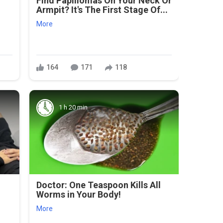
Find Papillomas On Your Neck Or
Armpit? It's The First Stage Of...
More
164
171
118
1 h 20 min
Doctor: One Teaspoon Kills All
Worms in Your Body!
More