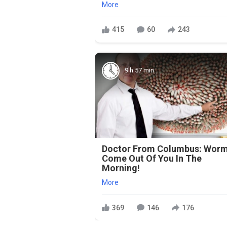
More
415
60
243
9 h 57 min
Doctor From Columbus: Wor
Come Out Of You In The
Morning!
More
369
146
176