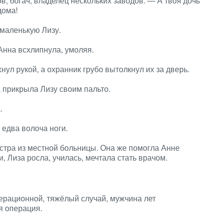
, богач, владелец нескольких заводов. — А твоя дочь
дома!
 маленькую Лизу.
нна всхлипнула, умоляя.
ул рукой, а охранник грубо вытолкнул их за дверь.
а прикрыла Лизу своим пальто.
.
едва волоча ноги.
стра из местной больницы. Она же помогла Анне
, Лиза росла, училась, мечтала стать врачом.
ерационной, тяжёлый случай, мужчина лет
я операция.