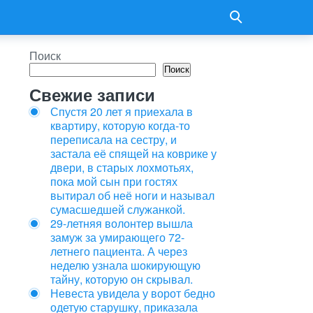
Поиск
Поиск
Свежие записи
Спустя 20 лет я приехала в
квартиру, которую когда-то
переписала на сестру, и
застала её спящей на коврике у
двери, в старых лохмотьях,
пока мой сын при гостях
вытирал об неё ноги и называл
сумасшедшей служанкой.
29-летняя волонтер вышла
замуж за умирающего 72-
летнего пациента. А через
неделю узнала шокирующую
тайну, которую он скрывал.
Невеста увидела у ворот бедно
одетую старушку, приказала