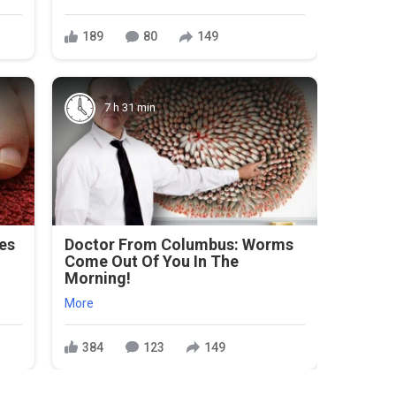
189
80
149
7 h 31 min
ies
Doctor From Columbus: Worms
Come Out Of You In The
Morning!
More
384
123
149