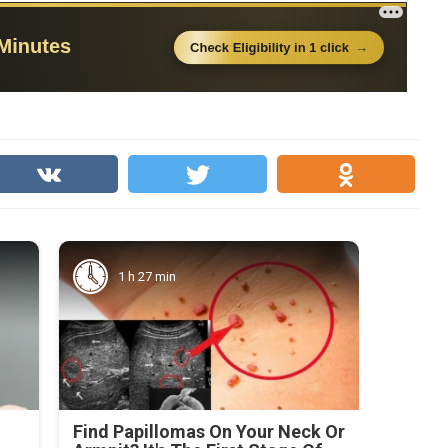
1 h 27 min
Find Papillomas On Your Neck Or