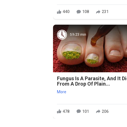
440
108
231
5 h 23 min
Fungus Is A Parasite, And It D
From A Drop Of Plain...
More
478
101
206