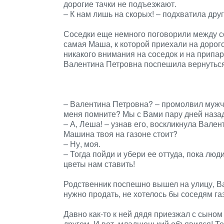
дорогие тачки не подъезжают.
– К нам лишь на скорых! – подхватила дру
Соседки еще немного поговорили между соб
самая Маша, к которой приехали на дорог
никакого внимания на соседок и на припа
Валентина Петровна поспешила вернуться
– Валентина Петровна? – промолвил мужч
меня помните? Мы с Вами пару дней назад
– А, Леша! – узнав его, воскликнула Вале
Машина твоя на газоне стоит?
– Ну, моя.
– Тогда пойди и убери ее оттуда, пока люд
цветы нам ставить!
Родственник поспешно вышел на улицу, Ва
нужно продать, не хотелось бы соседям га
Давно как-то к ней дядя приезжал с сыном
другом. И вот, младшенький объявился! То