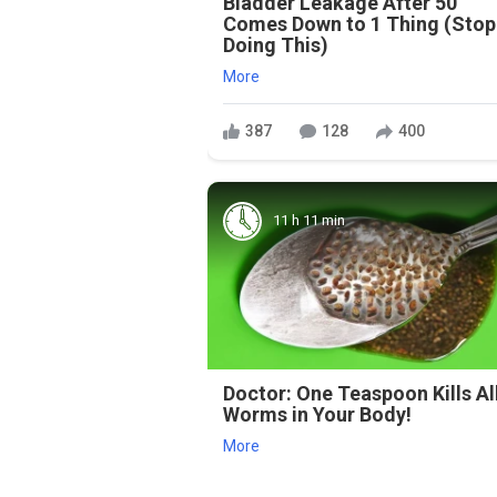
Bladder Leakage After 50
Comes Down to 1 Thing (Stop
Doing This)
More
387
128
400
11 h 11 min
Doctor: One Teaspoon Kills Al
Worms in Your Body!
More