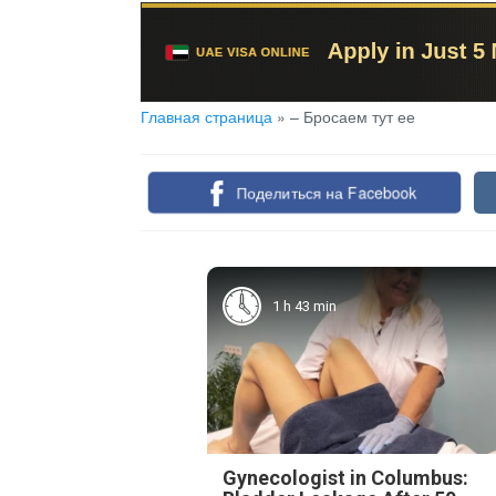
Главная страница
»
– Бросаем тут ее
Поделиться на Facebook
1 h 43 min
Gynecologist in Columbus: