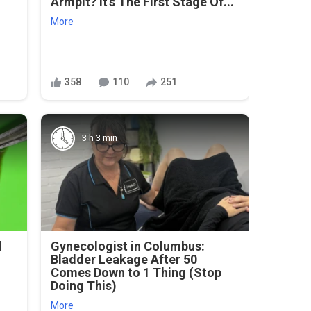
Armpit? It's The First Stage Of...
More
358
110
251
3 h 3 min
l
Gynecologist in Columbus:
Bladder Leakage After 50
Comes Down to 1 Thing (Stop
Doing This)
More