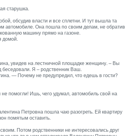
гая старушка.
ой, обсудив власти и все сплетни. И тут вышла та
ом автомобиле. Она пошла по своим делам, не обратив
ркованную машину прямо на газоне.
 домой.
ина, увидев на лестничной площадке женщину. – Вы
 беседовали. Я – родственник Ваш.
нтина. — Почему не предупредил, что едешь в гости?
и не помогли! Ишь, чего удумал, автомобиль свой на
лентина Петровна пошла чаю разогреть. Ей квартиру
зон помятым оставить.
 своим. Потом родственники не интересовались друг
лько что-то в нем отталкивало Валентину Петровну.