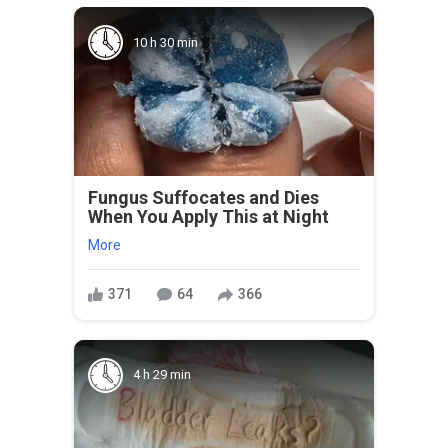
10 h 30 min
Fungus Suffocates and Dies
When You Apply This at Night
More
371
64
366
4 h 29 min