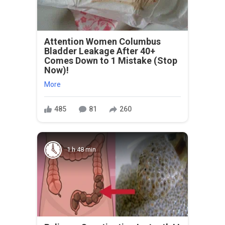
Attention Women Columbus
Bladder Leakage After 40+
Comes Down to 1 Mistake (Stop
Now)!
More
485
81
260
1 h 48 min