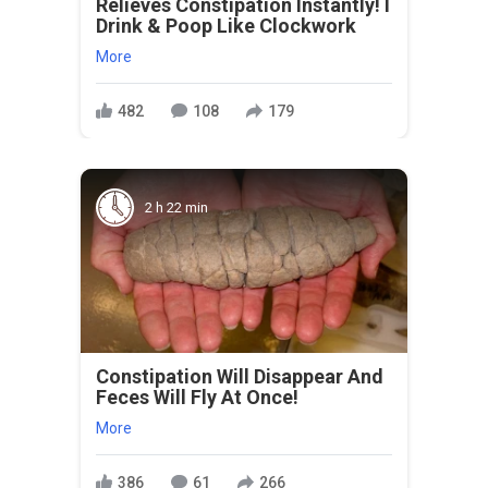
Relieves Constipation Instantly! I
Drink & Poop Like Clockwork
More
482
108
179
2 h 22 min
Constipation Will Disappear And
Feces Will Fly At Once!
More
386
61
266