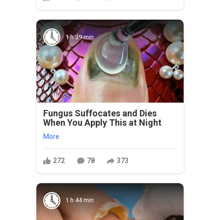
1 h 39 min
Fungus Suffocates and Dies
When You Apply This at Night
More
272
78
373
1 h 44 min