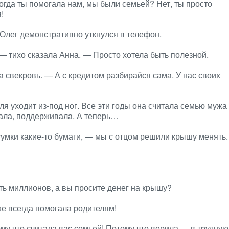
гда ты помогала нам, мы были семьей? Нет, ты просто
!
Олег демонстративно уткнулся в телефон.
— тихо сказала Анна. — Просто хотела быть полезной.
 свекровь. — А с кредитом разбирайся сама. У нас своих
мля уходит из-под ног. Все эти годы она считала семью мужа
гала, поддерживала. А теперь…
сумки какие-то бумаги, — мы с отцом решили крышу менять.
ть миллионов, а вы просите денег на крышу?
е всегда помогала родителям!
му что считала вас семьей! Потому что верила — в трудную