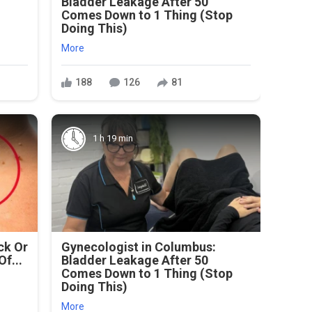
Bladder Leakage After 50
Comes Down to 1 Thing (Stop
Doing This)
More
188
126
81
1 h 19 min
ck Or
Gynecologist in Columbus:
Of...
Bladder Leakage After 50
Comes Down to 1 Thing (Stop
Doing This)
More