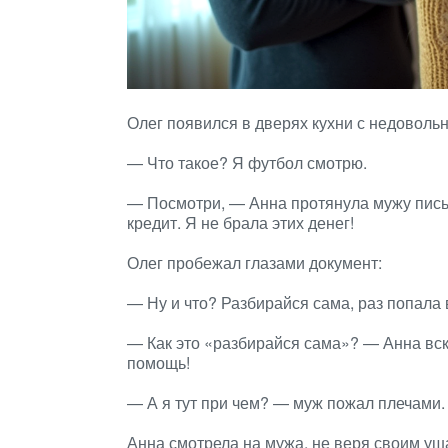
Олег появился в дверях кухни с недоволь
— Что такое? Я футбол смотрю.
— Посмотри, — Анна протянула мужу пись
кредит. Я не брала этих денег!
Олег пробежал глазами документ:
— Ну и что? Разбирайся сама, раз попала 
— Как это «разбирайся сама»? — Анна вск
помощь!
— А я тут при чем? — муж пожал плечами.
Анна смотрела на мужа, не веря своим уша