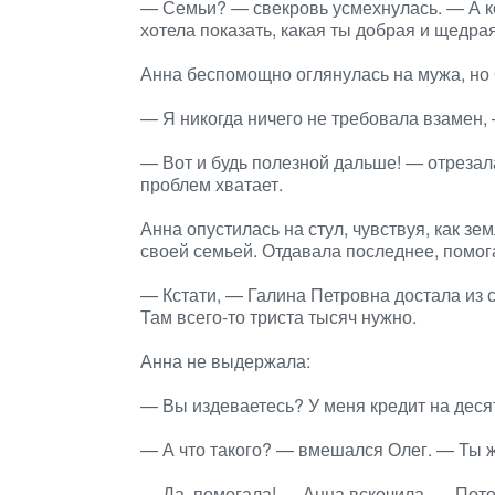
— Семьи? — свекровь усмехнулась. — А ко
хотела показать, какая ты добрая и щедрая
Анна беспомощно оглянулась на мужа, но 
— Я никогда ничего не требовала взамен, 
— Вот и будь полезной дальше! — отрезала
проблем хватает.
Анна опустилась на стул, чувствуя, как зе
своей семьей. Отдавала последнее, помо
— Кстати, — Галина Петровна достала из 
Там всего-то триста тысяч нужно.
Анна не выдержала:
— Вы издеваетесь? У меня кредит на деся
— А что такого? — вмешался Олег. — Ты ж
— Да, помогала! — Анна вскочила. — Пото