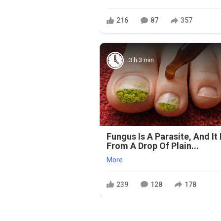
216
87
357
3 h 3 min
Fungus Is A Parasite, And It 
From A Drop Of Plain...
More
239
128
178