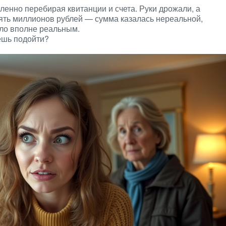
ленно перебирая квитанции и счета. Руки дрожали, а
ять миллионов рублей — сумма казалась нереальной,
ыло вполне реальным.
ешь подойти?