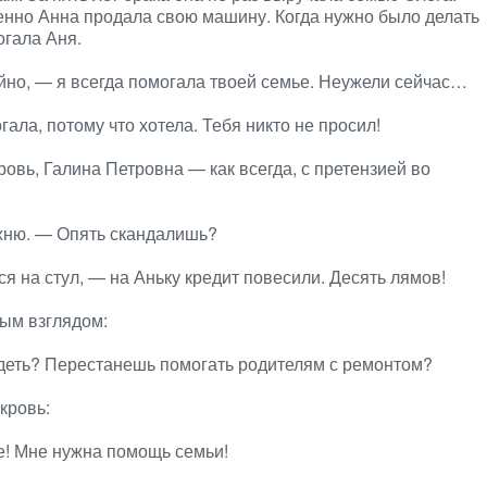
енно Анна продала свою машину. Когда нужно было делать
огала Аня.
йно, — я всегда помогала твоей семье. Неужели сейчас…
ла, потому что хотела. Тебя никто не просил!
ровь, Галина Петровна — как всегда, с претензией во
ухню. — Опять скандалишь?
 на стул, — на Аньку кредит повесили. Десять лямов!
ным взглядом:
идеть? Перестанешь помогать родителям с ремонтом?
кровь:
е! Мне нужна помощь семьи!