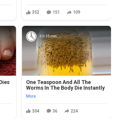
352
151
109
3 h 15 min
Dies
One Teaspoon And All The
Worms In The Body Die Instantly
More
304
36
224