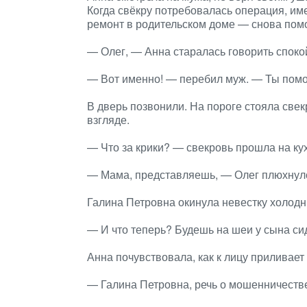
Когда свёкру потребовалась операция, им
ремонт в родительском доме — снова пом
— Олег, — Анна старалась говорить споко
— Вот именно! — перебил муж. — Ты помога
В дверь позвонили. На пороге стояла свек
взгляде.
— Что за крики? — свекровь прошла на к
— Мама, представляешь, — Олег плюхнулся
Галина Петровна окинула невестку холод
— И что теперь? Будешь на шеи у сына с
Анна почувствовала, как к лицу приливает 
— Галина Петровна, речь о мошенничеств