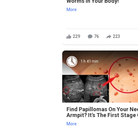
Worms in Your Body!
More
229
76
223
1 h 41 min
Find Papillomas On Your Ne
Armpit? It's The First Stage 
More