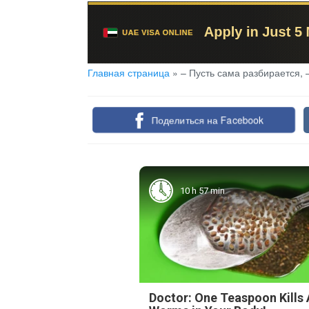
Главная страница
»
– Пусть сама разбирается, 
Поделиться на Facebook
10 h 57 min
Doctor: One Teaspoon Kills 