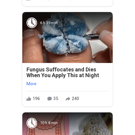
6 h 39 min
Fungus Suffocates and Dies
When You Apply This at Night
More
196
35
240
10 h 8 min