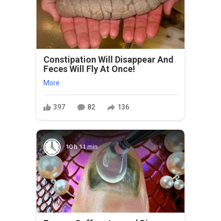
Constipation Will Disappear And
Feces Will Fly At Once!
More
397
82
136
10 h 11 min