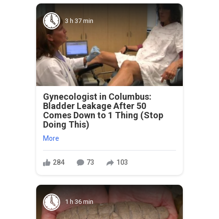
3 h 37 min
Gynecologist in Columbus:
Bladder Leakage After 50
Comes Down to 1 Thing (Stop
Doing This)
More
284
73
103
1 h 36 min