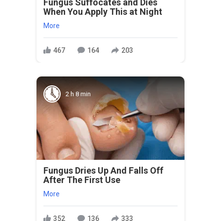
Fungus Suffocates and Dies
When You Apply This at Night
More
467
164
203
2 h 8 min
Fungus Dries Up And Falls Off
After The First Use
More
352
136
333