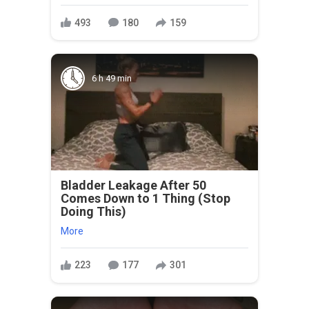
493
180
159
6 h 49 min
Bladder Leakage After 50
Comes Down to 1 Thing (Stop
Doing This)
More
223
177
301