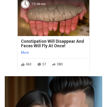
7 h 48 min
Constipation Will Disappear And
Feces Will Fly At Once!
More
463
57
380