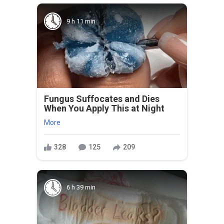
9 h 11 min
Fungus Suffocates and Dies
When You Apply This at Night
More
328
125
209
6 h 39 min