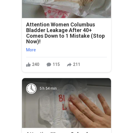
Attention Women Columbus
Bladder Leakage After 40+
Comes Down to 1 Mistake (Stop
Now)!
More
240
115
211
5 h 54 min