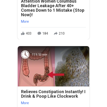
Attention Women Columbus
Bladder Leakage After 40+
Comes Down to 1 Mistake (Stop
Now)!
More
403
184
210
11 h 53 min
Relieves Constipation Instantly! I
Drink & Poop Like Clockwork
More