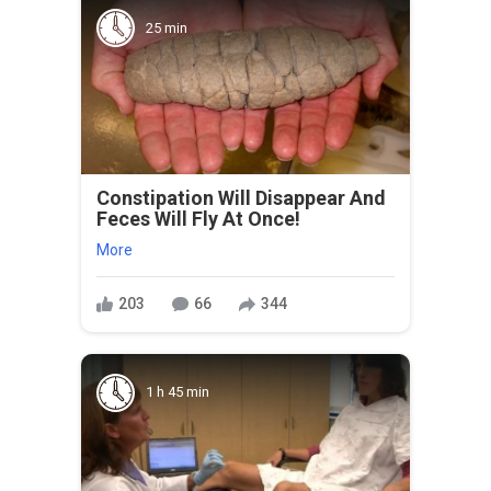
25 min
Constipation Will Disappear And
Feces Will Fly At Once!
More
203
66
344
1 h 45 min