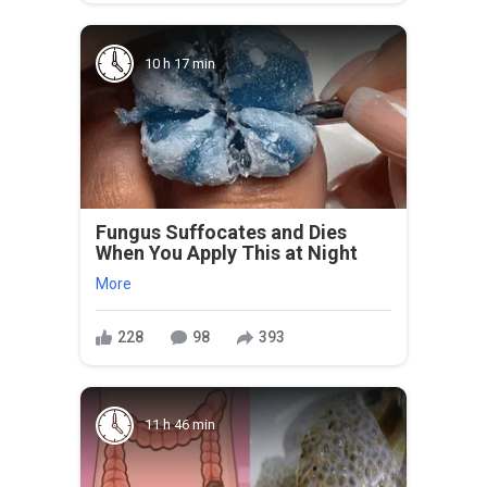
10 h 17 min
Fungus Suffocates and Dies
When You Apply This at Night
More
228
98
393
11 h 46 min