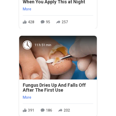
When You Apply This at Night
More
428
95
257
11 h 51 min
Fungus Dries Up And Falls Off
After The First Use
More
391
186
202