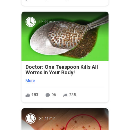
1 h 22 min
Doctor: One Teaspoon Kills All
Worms in Your Body!
More
183
96
235
6 h 41 min