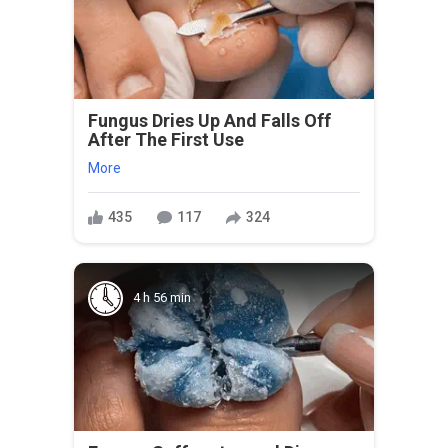
Fungus Dries Up And Falls Off
After The First Use
More
435
117
324
4 h 56 min