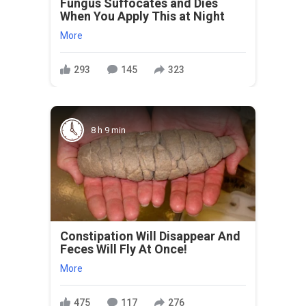
Fungus Suffocates and Dies
When You Apply This at Night
More
293
145
323
8 h 9 min
Constipation Will Disappear And
Feces Will Fly At Once!
More
475
117
276