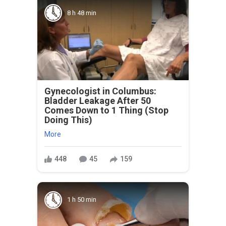
8 h 48 min
Gynecologist in Columbus:
Bladder Leakage After 50
Comes Down to 1 Thing (Stop
Doing This)
More
448
45
159
1 h 50 min