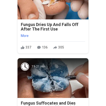
Fungus Dries Up And Falls Off
After The First Use
More
337
136
305
7 h 21 min
Fungus Suffocates and Dies