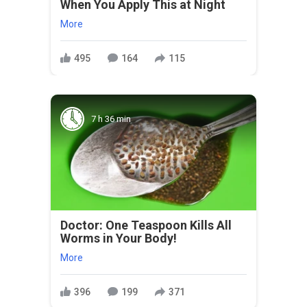
When You Apply This at Night
More
495
164
115
7 h 36 min
Doctor: One Teaspoon Kills All
Worms in Your Body!
More
396
199
371