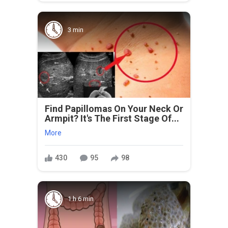
3 min
Find Papillomas On Your Neck Or
Armpit? It's The First Stage Of...
More
430
95
98
1 h 6 min