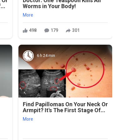
 Or
Doctor: One Teaspoon Kills All
...
Worms in Your Body!
More
498
179
301
6 h 24 min
Find Papillomas On Your Neck Or
Armpit? It's The First Stage Of...
More