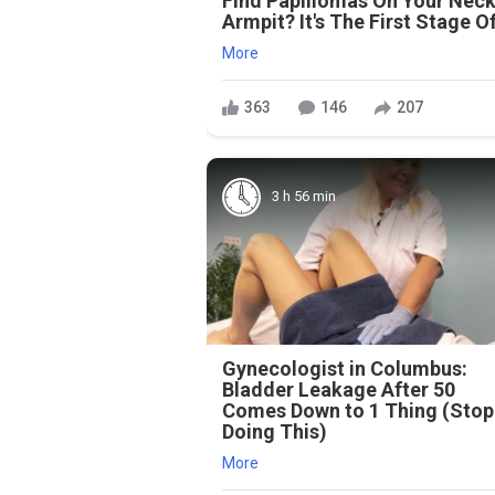
Find Papillomas On Your Neck
Armpit? It's The First Stage Of
More
363
146
207
3 h 56 min
Gynecologist in Columbus:
Bladder Leakage After 50
Comes Down to 1 Thing (Stop
Doing This)
More