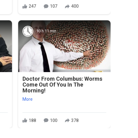
247
107
400
10 h 11 min
Doctor From Columbus: Worms
Come Out Of You In The
Morning!
More
188
100
378