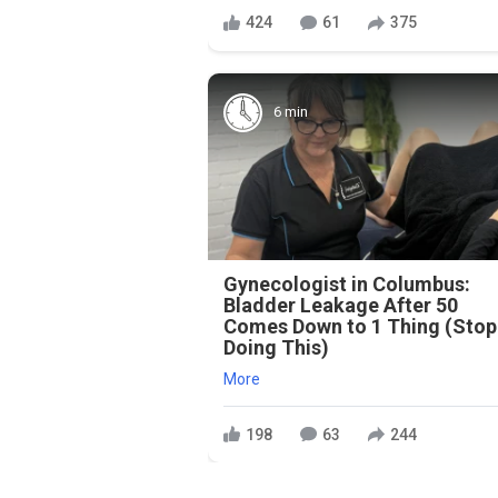
424
61
375
6 min
Gynecologist in Columbus:
Bladder Leakage After 50
Comes Down to 1 Thing (Stop
Doing This)
More
198
63
244