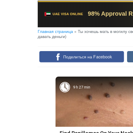
Главная страница
»
Ты хочешь мать в могилу св
давать деньги)
Поделиться на Facebook
9 h 27 min