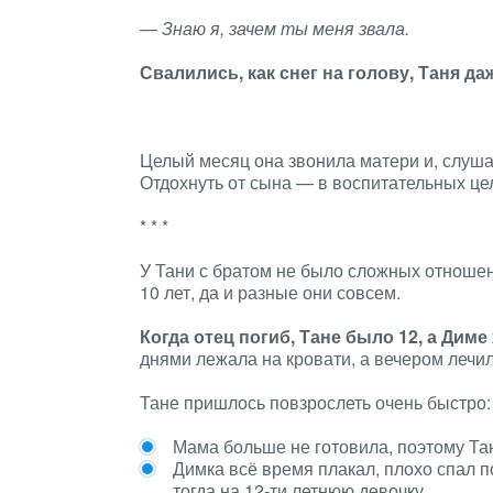
— Знаю я, зачем ты меня звала.
Свалились, как снег на голову, Таня да
Целый месяц она звонила матери и, слушая
Отдохнуть от сына — в воспитательных целя
* * *
У Тани с братом не было сложных отношен
10 лет, да и разные они совсем.
Когда отец погиб, Тане было 12, а Диме 
днями лежала на кровати, а вечером лечи
Тане пришлось повзрослеть очень быстро:
Мама больше не готовила, поэтому Тан
Димка всё время плакал, плохо спал п
тогда на 12-ти летнюю девочку.