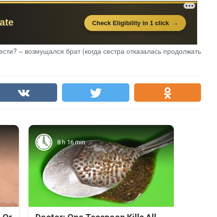
ести? – возмущался брат (когда сестра отказалась продолжать
8 h 16 min