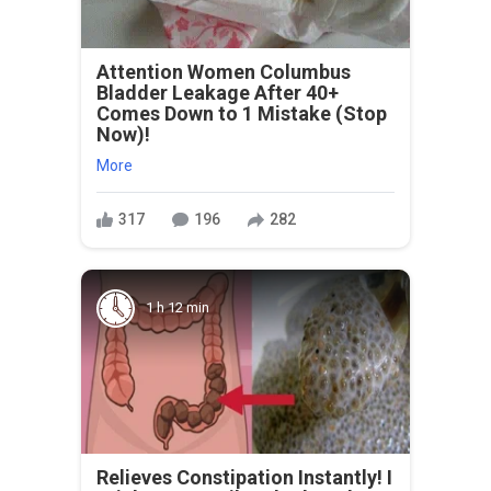
Attention Women Columbus
Bladder Leakage After 40+
Comes Down to 1 Mistake (Stop
Now)!
More
317
196
282
1 h 12 min
Relieves Constipation Instantly! I