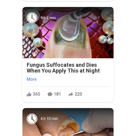
9 h 3 min
Fungus Suffocates and Dies
When You Apply This at Night
More
365
181
220
4 h 13 min