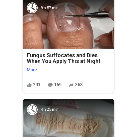
8 h 57 min
Fungus Suffocates and Dies
When You Apply This at Night
More
201
169
358
4 h 25 min