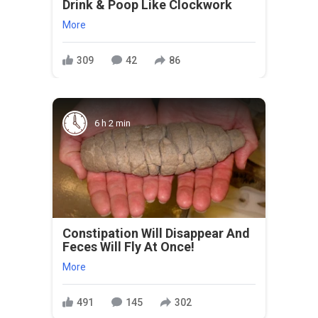
Drink & Poop Like Clockwork
More
309
42
86
6 h 2 min
Constipation Will Disappear And
Feces Will Fly At Once!
More
491
145
302