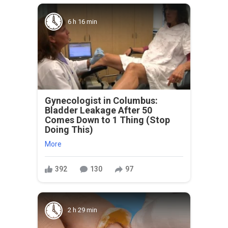
6 h 16 min
Gynecologist in Columbus:
Bladder Leakage After 50
Comes Down to 1 Thing (Stop
Doing This)
More
392
130
97
2 h 29 min