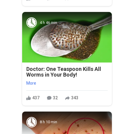
4 h 46 min
Doctor: One Teaspoon Kills All
Worms in Your Body!
More
437
32
343
8 h 10 min