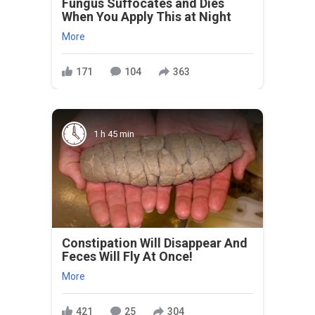
Fungus Suffocates and Dies
When You Apply This at Night
More
171
104
363
1 h 45 min
Constipation Will Disappear And
Feces Will Fly At Once!
More
421
25
304