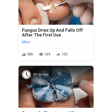
Fungus Dries Up And Falls Off
After The First Use
More
386
169
155
9 h 30 min