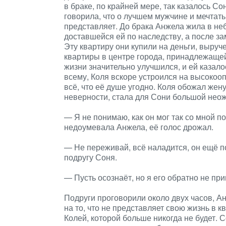
в браке, по крайней мере, так казалось С
говорила, что о лучшем мужчине и мечтать 
представляет. До брака Анжела жила в не
доставшейся ей по наследству, а после за
Эту квартиру они купили на деньги, выр
квартиры в центре города, принадлежащей
жизни значительно улучшился, и ей казалос
всему, Коля вскоре устроился на высокоо
всё, что её душе угодно. Коля обожал жену
неверности, стала для Сони большой нео
— Я не понимаю, как он мог так со мной п
недоумевала Анжела, её голос дрожал.
— Не переживай, всё наладится, он ещё 
подругу Соня.
— Пусть осознаёт, но я его обратно не при
Подруги проговорили около двух часов, 
на то, что не представляет свою жизнь в к
Колей, которой больше никогда не будет. С