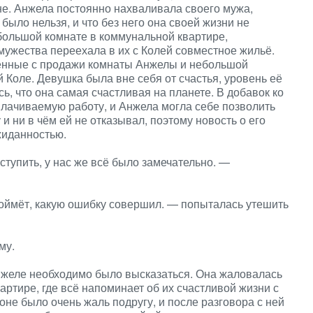
оне. Анжела постоянно нахваливала своего мужа,
было нельзя, и что без него она своей жизни не
большой комнате в коммунальной квартире,
мужества переехала в их с Колей совместное жильё.
ученные с продажи комнаты Анжелы и небольшой
 Коле. Девушка была вне себя от счастья, уровень её
ь, что она самая счастливая на планете. В добавок ко
плачиваемую работу, и Анжела могла себе позволить
 и ни в чём ей не отказывал, поэтому новость о его
жиданностью.
оступить, у нас же всё было замечательно. —
поймёт, какую ошибку совершил. — попыталась утешить
му.
Анжеле необходимо было высказаться. Она жаловалась
вартире, где всё напоминает об их счастливой жизни с
оне было очень жаль подругу, и после разговора с ней