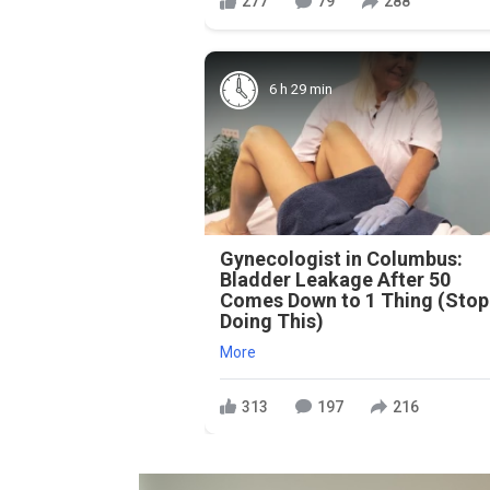
277
79
288
6 h 29 min
Gynecologist in Columbus:
Bladder Leakage After 50
Comes Down to 1 Thing (Stop
Doing This)
More
313
197
216