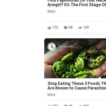
Find Papillomas On Your Neck
Armpit? It's The First Stage Of
More
175
38
159
1 h 13 min
Stop Eating These 3 Foods T
Are Known to Cause Parasite
More