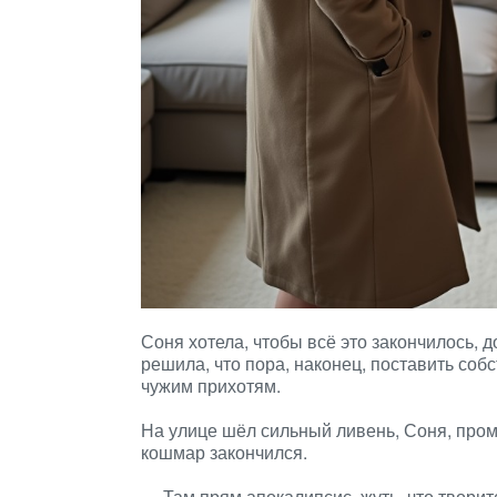
Соня хотела, чтобы всё это закончилось, 
решила, что пора, наконец, поставить соб
чужим прихотям.
На улице шёл сильный ливень, Соня, промо
кошмар закончился.
— Там прям апокалипсис, жуть, что твори