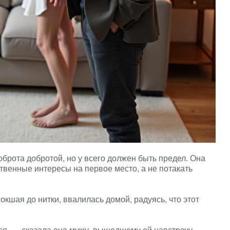
доброта добротой, но у всего должен быть предел. Она
ственные интересы на первое место, а не потакать
кшая до нитки, ввалилась домой, радуясь, что этот
тся. — сказала она мужу, вышедшему ей навстречу.