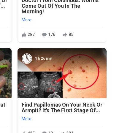
 Or
Doctor From Columbus: Worms
...
Come Out Of You In The
Morning!
More
287
176
85
1 h 26 min
hat
Find Papillomas On Your Neck Or
s
Armpit? It's The First Stage Of...
More