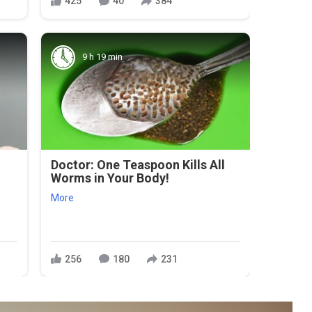
425
40
384
9 h 19 min
Doctor: One Teaspoon Kills All
Worms in Your Body!
More
256
180
231