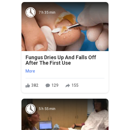
7 h 35 min
Fungus Dries Up And Falls Off
After The First Use
More
382
129
155
5 h 55 min