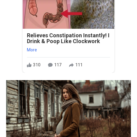
Relieves Constipation Instantly! I
Drink & Poop Like Clockwork
More
310
117
111