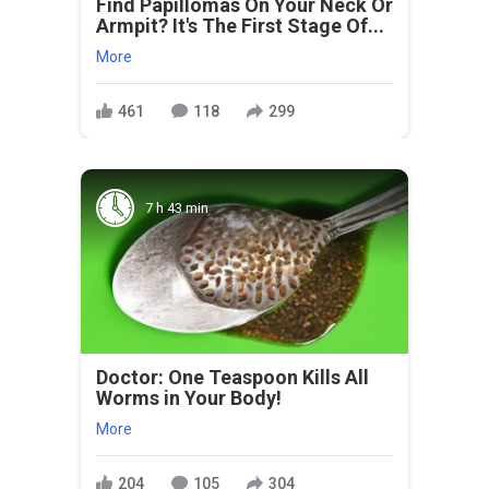
Find Papillomas On Your Neck Or
Armpit? It's The First Stage Of...
More
461
118
299
7 h 43 min
Doctor: One Teaspoon Kills All
Worms in Your Body!
More
204
105
304