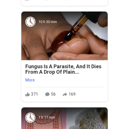
10 h 30 min
Fungus Is A Parasite, And It Dies
From A Drop Of Plain...
More
371
56
169
1 h 17 min