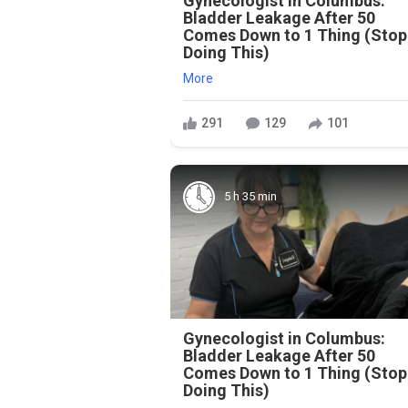
Gynecologist in Columbus:
Bladder Leakage After 50
Comes Down to 1 Thing (Stop
Doing This)
More
291
129
101
5 h 35 min
Gynecologist in Columbus:
Bladder Leakage After 50
Comes Down to 1 Thing (Stop
Doing This)