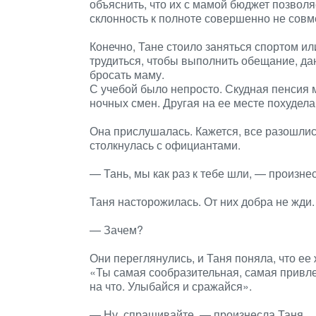
объяснить, что их с мамой бюджет позвол
склонность к полноте совершенно не совме
Конечно, Тане стоило заняться спортом ил
трудиться, чтобы выполнить обещание, да
бросать маму.
С учебой было непросто. Скудная пенсия 
ночных смен. Другая на ее месте похудела
Она прислушалась. Кажется, все разошлись
столкнулась с официантами.
— Тань, мы как раз к тебе шли, — произне
Таня насторожилась. От них добра не жди.
— Зачем?
Они переглянулись, и Таня поняла, что е
«Ты самая сообразительная, самая привле
на что. Улыбайся и сражайся».
— Ну, спрашивайте, — произнесла Таня.