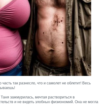
 часть так разнесло, что и самолет не облетит! Весь
зываешь!
 Таня зажмурилась, мечтая раствориться в
тельств и не видеть злобных физиономий. Она не могла