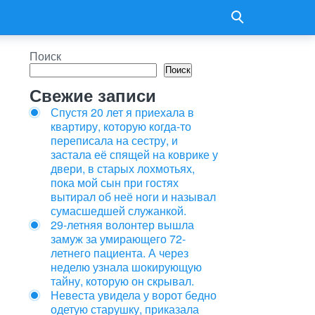
Поиск
Поиск
Свежие записи
Спустя 20 лет я приехала в
квартиру, которую когда-то
переписала на сестру, и
застала её спящей на коврике у
двери, в старых лохмотьях,
пока мой сын при гостях
вытирал об неё ноги и называл
сумасшедшей служанкой.
29-летняя волонтер вышла
замуж за умирающего 72-
летнего пациента. А через
неделю узнала шокирующую
тайну, которую он скрывал.
Невеста увидела у ворот бедно
одетую старушку, приказала