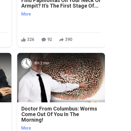
Find Papillomas On Your Neck Or
Armpit? It's The First Stage Of...
More
326
92
390
8 h 2 min
Doctor From Columbus: Worms
Come Out Of You In The
Morning!
More