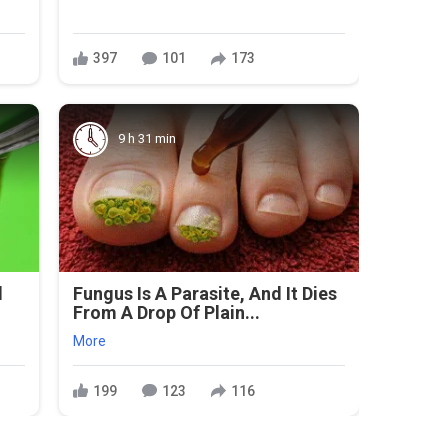
397
101
173
9 h 31 min
l
Fungus Is A Parasite, And It Dies
From A Drop Of Plain...
More
199
123
116