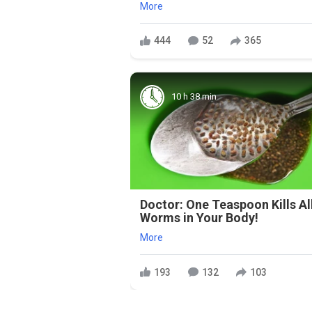
More
444
52
365
10 h 38 min
Doctor: One Teaspoon Kills Al
Worms in Your Body!
More
193
132
103