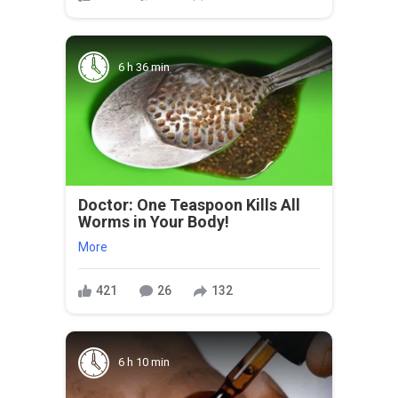
6 h 36 min
Doctor: One Teaspoon Kills All
Worms in Your Body!
More
421
26
132
6 h 10 min