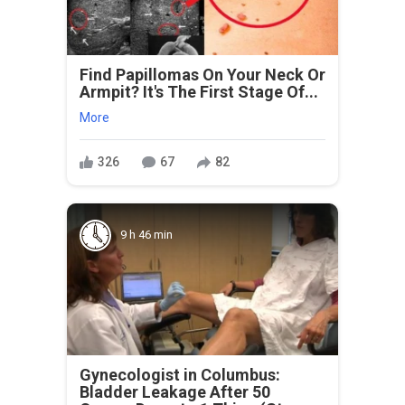
Find Papillomas On Your Neck Or
Armpit? It's The First Stage Of...
More
326
67
82
9 h 46 min
Gynecologist in Columbus:
Bladder Leakage After 50