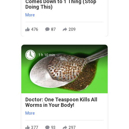
Comes Down to 1 Thing (Stop
Doing This)
More
476
87
209
1 h 10 min
Doctor: One Teaspoon Kills All
Worms in Your Body!
More
377
93
297