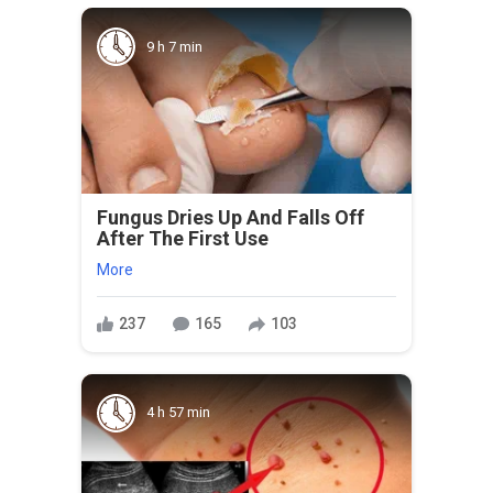
9 h 7 min
Fungus Dries Up And Falls Off
After The First Use
More
237
165
103
4 h 57 min